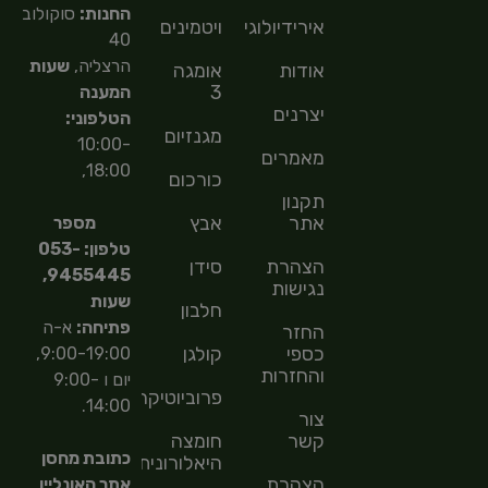
החנות:
סוקולוב
אירידיולוגיה
ויטמינים
40
הרצליה,
שעות
אודות
אומגה
3
המענה
יצרנים
הטלפוני:
מגנזיום
10:00-
מאמרים
18:00,
כורכום
תקנון
אתר
אבץ
מספר
טלפון: 053-
הצהרת
סידן
9455445,
נגישות
שעות
חלבון
פתיחה:
א-ה
החזר
כספי
קולגן
9:00-19:00,
והחזרות
יום ו 9:00-
פרוביוטיקה
14:00.
צור
קשר
חומצה
כתובת מחסן
היאלורונית
הצהרת
אתר האונליין