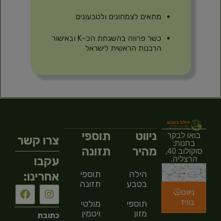
מתאים לצמחונים ולטבעונים
כשר פרווה בהשגחת הכ-K ובאישור
הרבנות הראשית לישראל
ניווט
תוספי
בואו לבקר
צרו קשר
בחנות:
מהיר
תזונה
סוקולוב 40,
עקבו
הרצליה.
הילה
תוספי
אחרינו:
בטבע
תזונה
ניווט
בוויז
תוספי
מולטי
מזון
ויטמין
כתובת