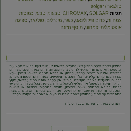
סולגאר / solgar
תגיות
SOLGAR
,
CHROMAX
,
טבעוני
,
טבעי
,
כמוסות
צמחיות
,
כרום פיקולינאט
,
כשר
,
מינרלים
,
סולגאר
,
ספיגה
אופטימלית
,
צמחוני
,
תוסף תזונה
המידע באתר הילה בטבע אינו המלצה רפואית או חוות דעת רפואית מקצועית
ומוסמכת, ואינו מהווה תחליף להתייעצות רופא. המוצרים באתר אינם מוגדרים
כתרופה ואינם מוגדרים לטפל, למנוע או לרפא מחלה כלשהי וייתכן שלא
נבדקו במחקרים קליניים. כל התכנים המופיעים באתר הם אינפורמטיביים,
כלליים ומיועדים לצורכי העשרה ולימוד. אין לקבל אותם כמידע רפואי, ייעוץ
רפואי, המלצה לטיפול או תחליף לטיפול בהווה ובעתיד. בכל בעיה רפואית יש
לפנות לרופא המטפל. נשים בהיריון, חולים במחלות כרוניות או אנשים
הנוטלים תרופות מרשם, יש להתייעץ עם רופא בטרם השימוש במוצר.
הסתמכות על המידע המופיע באתר הילה בטבע היא באחריות הקורא בלבד.
התמונות באתר להמחשה בלבד. ט.ל.ח