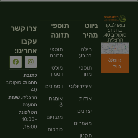
ניווט
תוספי
בואו לבקר
צרו קשר
בחנות:
מהיר
תזונה
סוקולוב 40,
עקבו
הרצליה.
הילה
תוספי
אחרינו:
בטבע
תזונה
ניווט
בוויז
תוספי
מולטי
מזון
ויטמין
כתובת
החנות:
סוקולוב
אירידיולוגיה
ויטמינים
40
הרצליה,
שעות
אודות
אומגה
3
המענה
יצרנים
הטלפוני:
מגנזיום
10:00-
מאמרים
18:00,
כורכום
תקנון