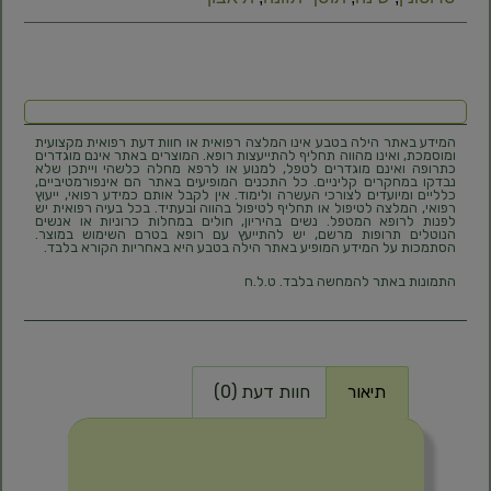
המידע באתר הילה בטבע אינו המלצה רפואית או חוות דעת רפואית מקצועית
ומוסמכת, ואינו מהווה תחליף להתייעצות רופא. המוצרים באתר אינם מוגדרים
כתרופה ואינם מוגדרים לטפל, למנוע או לרפא מחלה כלשהי וייתכן שלא
נבדקו במחקרים קליניים. כל התכנים המופיעים באתר הם אינפורמטיביים,
כלליים ומיועדים לצורכי העשרה ולימוד. אין לקבל אותם כמידע רפואי, ייעוץ
רפואי, המלצה לטיפול או תחליף לטיפול בהווה ובעתיד. בכל בעיה רפואית יש
לפנות לרופא המטפל. נשים בהיריון, חולים במחלות כרוניות או אנשים
הנוטלים תרופות מרשם, יש להתייעץ עם רופא בטרם השימוש במוצר.
הסתמכות על המידע המופיע באתר הילה בטבע היא באחריות הקורא בלבד.
התמונות באתר להמחשה בלבד. ט.ל.ח
תיאור
חוות דעת (0)
תיאור