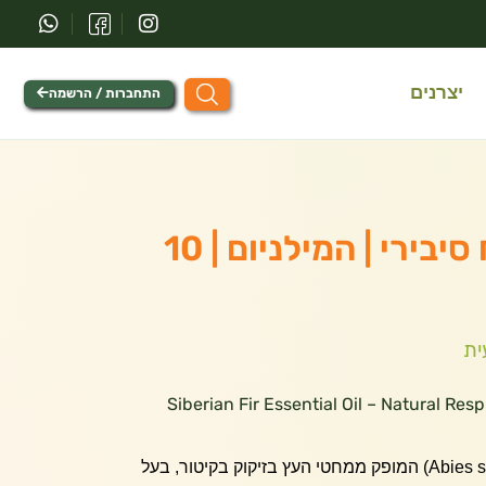
יצרנים
התחברות / הרשמה
שמן אתרי אשוח סיבירי | המילניום | 10
ית
שוח סיבירי | Siberian Fir Essential Oil – Natural Respiratory
שמן אתרי אשוח סיבירי (Abies sibirica) המופק ממחטי העץ בזיקוק בקיטור, בעל