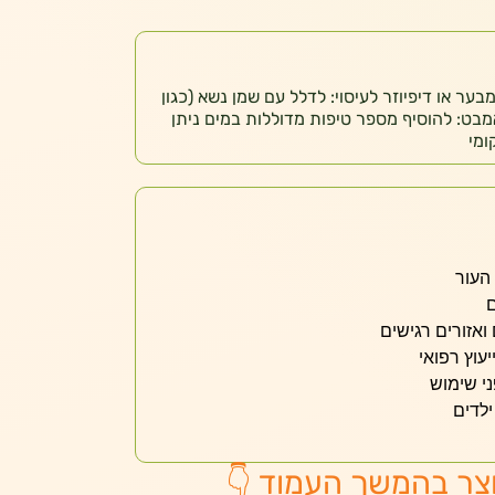
טף 3–5 טיפות למבער או דיפיוזר לעיסוי: לדלל עם שמן נשא (כגון
בט: להוסיף מספר טיפות מדוללות במים ניתן
ומי
העור
ם
ואזורים רגישים
עוץ רפואי
י שימוש
לדים
צר בהמשך העמוד 👇