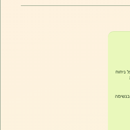
ר, בעל ניחוח
 בנשימה