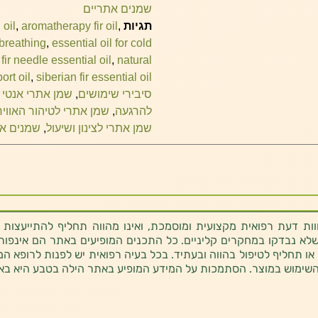
שמנים אתריים
תגיות
,
aromatherapy fir oil
,
 oil
 breathing
,
essential oil for cold
,
fir needle essential oil
,
natural
ort oil
,
siberian fir essential oil
סיבירי שימושים
,
שמן אתרי אנטי 
להרגעה
,
שמן אתרי לטיהור האוויר
שמן אתרי לצינון ושיעול
,
שמנים את
ת דעת רפואית מקצועית ומוסמכת, ואינו מהווה תחליף להתייעצות 
לא נבדקו במחקרים קליניים. כל התכנים המופיעים באתר הם אינפורמטי
 או תחליף לטיפול בהווה ובעתיד. בכל בעיה רפואית יש לפנות לרופא המ
השימוש במוצר. הסתמכות על המידע המופיע באתר הילה בטבע היא בא