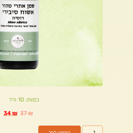
כמות: 10
מ"ל
34
₪
37
₪
הוספה לסל