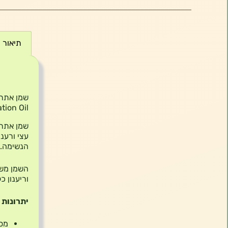
תיאור
תיאור
tion Oil
עצי ורענ
הנשימה.
השמן משמ
וריענון כל
יתרונות 
מסי