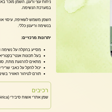
ניחוח עצי ורענן. השמן מוכר ב
במערכת הנשימה.
השמן משמש לשאיפה, עיסוי או 
בנשימה וריענון כללי.
יתרונות מרכזיים:
מסייע בהקלה על נשימה וצ
בעל תכונות אנטי־בקטריאל
מתאים להרגעת מתח, סט
יכול להקל על כאבי שריר
תורם לטיהור האוויר בשי
רכיבים
שמן אתרי אשוח סיבירי (Abies sibirica) – 100% טהור