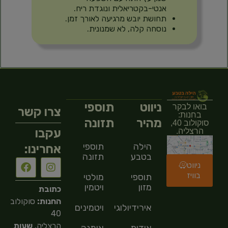
אנטי-בקטריאלית ונוגדת ריח.
תחושת יובש מרגיעה לאורך זמן.
נוסחה קלה, לא שמנונית.
ניווט
תוספי
בואו לבקר
צרו קשר
בחנות:
מהיר
תזונה
סוקולוב 40,
עקבו
הרצליה.
הילה
תוספי
אחרינו:
בטבע
תזונה
ניווט
בוויז
תוספי
מולטי
מזון
ויטמין
כתובת
החנות:
סוקולוב
אירידיולוגיה
ויטמינים
40
הרצליה,
שעות