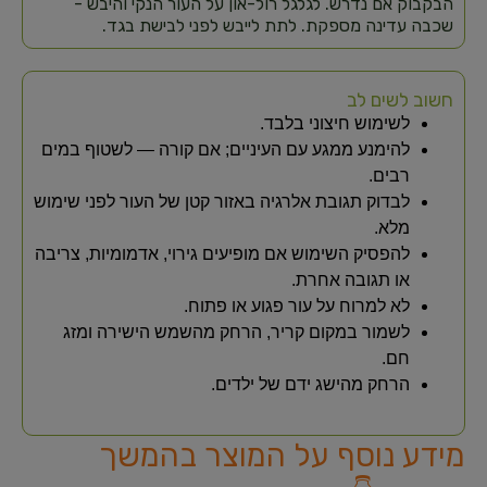
הבקבוק אם נדרש. לגלגל רול-און על העור הנקי והיבש -
שכבה עדינה מספקת. לתת לייבש לפני לבישת בגד.
חשוב לשים לב
לשימוש חיצוני בלבד.
להימנע ממגע עם העיניים; אם קורה — לשטוף במים
רבים.
לבדוק תגובת אלרגיה באזור קטן של העור לפני שימוש
מלא.
להפסיק השימוש אם מופיעים גירוי, אדמומיות, צריבה
או תגובה אחרת.
לא למרוח על עור פגוע או פתוח.
לשמור במקום קריר, הרחק מהשמש הישירה ומזג
חם.
הרחק מהישג ידם של ילדים.
מידע נוסף על המוצר בהמשך