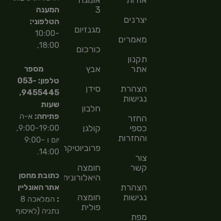
אודות
אומגה
3
המענה
יצרנים
הטלפוני:
מגנזיום
10:00-
מאמרים
18:00,
כורכום
תקנון
אתר
אבץ
מספר
טלפון: 053-
הצהרת
סידן
9455445,
נגישות
שעות
חלבון
פתיחה:
א-ה
החזר
כספי
קולגן
9:00-19:00,
והחזרות
יום ו 9:00-
פרוביוטיקה
14:00.
צור
קשר
חומצה
כתובת מחסן
היאלורונית
הצהרת
אתר האונליין
נגישות
חומצה
:
המלאכה 8
פולית
נתניה (לאיסוף
מפת