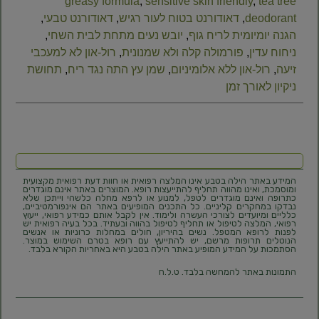
greasy formula
,
sensitive skin friendly
,
tea tree
deodorant
,
דאודורנט בטוח לעור רגיש
,
דאודורנט טבעי
,
הגנה יומיומית לריח גוף
,
יובש נעים מתחת לבית השחי
,
ניחוח עדין
,
פורמולה קלה ולא שמנונית
,
רול-און לא למעכבי
זיעה
,
רול-און ללא אלומיניום
,
שמן עץ התה נגד ריח
,
תחושת
ניקיון לאורך זמן
המידע באתר הילה בטבע אינו המלצה רפואית או חוות דעת רפואית מקצועית
ומוסמכת, ואינו מהווה תחליף להתייעצות רופא. המוצרים באתר אינם מוגדרים
כתרופה ואינם מוגדרים לטפל, למנוע או לרפא מחלה כלשהי וייתכן שלא
נבדקו במחקרים קליניים. כל התכנים המופיעים באתר הם אינפורמטיביים,
כלליים ומיועדים לצורכי העשרה ולימוד. אין לקבל אותם כמידע רפואי, ייעוץ
רפואי, המלצה לטיפול או תחליף לטיפול בהווה ובעתיד. בכל בעיה רפואית יש
לפנות לרופא המטפל. נשים בהיריון, חולים במחלות כרוניות או אנשים
הנוטלים תרופות מרשם, יש להתייעץ עם רופא בטרם השימוש במוצר.
הסתמכות על המידע המופיע באתר הילה בטבע היא באחריות הקורא בלבד.
התמונות באתר להמחשה בלבד. ט.ל.ח