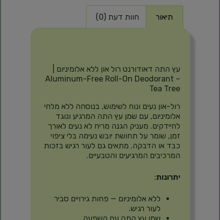
תיאור
חוות דעת (0)
תיאור
עץ התה דאודורנט רול און ללא אלומיניום |
Aluminum-Free Roll-On Deodorant –
Tea Tree
רול-און נעים ונוח לשימוש, בנוסחה ללא מלחי
אלומיניום, עם שמן עץ התה המרגיע ונוגד
לחיידקים. מעניק הגנה מריח לא נעים לאורך
זמן, שומר על תחושת יובש נעימה בלי ציפוי
כבד או הדבקה. מתאים גם לעור רגיש בזכות
המרכיבים המרגיעים והטבעיים.
יתרונות
:
ללא אלומיניום — פחות גירויים סביר
לעור רגיש.
שמן עץ התה עם השפעה