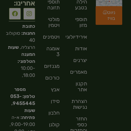
הילה
תוספי
אחרינו:
בטבע
תזונה
ניווט
בוויז
תוספי
מולטי
מזון
ויטמין
כתובת
החנות:
סוקולוב
אירידיולוגיה
ויטמינים
40
הרצליה,
שעות
אודות
אומגה
3
המענה
יצרנים
הטלפוני:
מגנזיום
10:00-
מאמרים
18:00,
כורכום
תקנון
אתר
אבץ
מספר
טלפון: 053-
הצהרת
סידן
9455445,
נגישות
שעות
חלבון
פתיחה:
א-ה
החזר
כספי
קולגן
9:00-19:00,
והחזרות