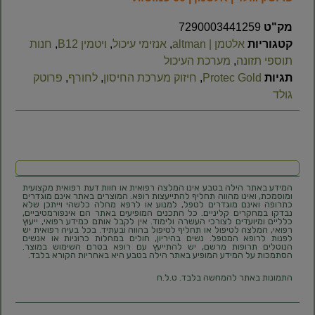
מק"ט
7290003441259
קטגוריות
אלטמן | altman
,
אנזימי עיכול
,
ויטמין B12
,
חנות
תוספי תזונה
,
מערכת העיכול
תגיות
Protec Gold
,
חיזוק מערכת החיסון
,
לחורף
,
פרוטק
גולד
המידע באתר הילה בטבע אינו המלצה רפואית או חוות דעת רפואית מקצועית
ומוסמכת, ואינו מהווה תחליף להתייעצות רופא. המוצרים באתר אינם מוגדרים
כתרופה ואינם מוגדרים לטפל, למנוע או לרפא מחלה כלשהי וייתכן שלא
נבדקו במחקרים קליניים. כל התכנים המופיעים באתר הם אינפורמטיביים,
כלליים ומיועדים לצורכי העשרה ולימוד. אין לקבל אותם כמידע רפואי, ייעוץ
רפואי, המלצה לטיפול או תחליף לטיפול בהווה ובעתיד. בכל בעיה רפואית יש
לפנות לרופא המטפל. נשים בהיריון, חולים במחלות כרוניות או אנשים
הנוטלים תרופות מרשם, יש להתייעץ עם רופא בטרם השימוש במוצר.
הסתמכות על המידע המופיע באתר הילה בטבע היא באחריות הקורא בלבד.
התמונות באתר להמחשה בלבד. ט.ל.ח