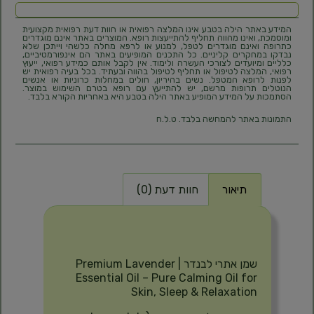
המידע באתר הילה בטבע אינו המלצה רפואית או חוות דעת רפואית מקצועית
ומוסמכת, ואינו מהווה תחליף להתייעצות רופא. המוצרים באתר אינם מוגדרים
כתרופה ואינם מוגדרים לטפל, למנוע או לרפא מחלה כלשהי וייתכן שלא
נבדקו במחקרים קליניים. כל התכנים המופיעים באתר הם אינפורמטיביים,
כלליים ומיועדים לצורכי העשרה ולימוד. אין לקבל אותם כמידע רפואי, ייעוץ
רפואי, המלצה לטיפול או תחליף לטיפול בהווה ובעתיד. בכל בעיה רפואית יש
לפנות לרופא המטפל. נשים בהיריון, חולים במחלות כרוניות או אנשים
הנוטלים תרופות מרשם, יש להתייעץ עם רופא בטרם השימוש במוצר.
הסתמכות על המידע המופיע באתר הילה בטבע היא באחריות הקורא בלבד.
התמונות באתר להמחשה בלבד. ט.ל.ח
תיאור
חוות דעת (0)
תיאור
שמן אתרי לבנדר | Premium Lavender
Essential Oil – Pure Calming Oil for
Skin, Sleep & Relaxation