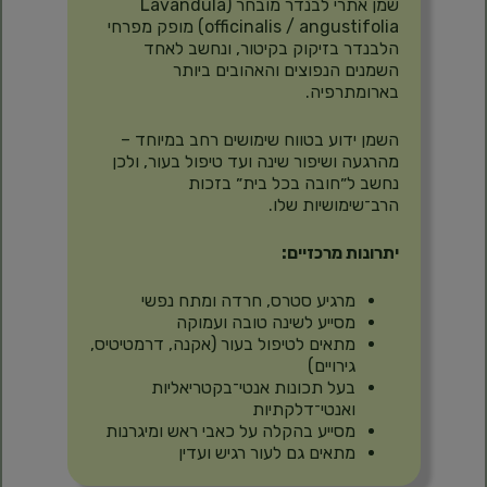
שמן אתרי לבנדר מובחר (Lavandula
officinalis / angustifolia) מופק מפרחי
הלבנדר בזיקוק בקיטור, ונחשב לאחד
השמנים הנפוצים והאהובים ביותר
בארומתרפיה.
השמן ידוע בטווח שימושים רחב במיוחד –
מהרגעה ושיפור שינה ועד טיפול בעור, ולכן
נחשב ל״חובה בכל בית״ בזכות
הרב־שימושיות שלו.
יתרונות מרכזיים:
מרגיע סטרס, חרדה ומתח נפשי
מסייע לשינה טובה ועמוקה
מתאים לטיפול בעור (אקנה, דרמטיטיס,
גירויים)
בעל תכונות אנטי־בקטריאליות
ואנטי־דלקתיות
מסייע בהקלה על כאבי ראש ומיגרנות
מתאים גם לעור רגיש ועדין