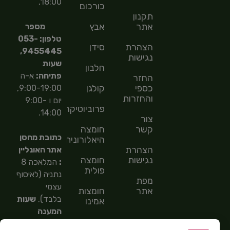
18:00,
כורכום
תקנון
אתר
אבץ
מספר
טלפון: 053-
הצהרת
סידן
9455445,
נגישות
שעות
חלבון
פתיחה:
א-ה
החזר
כספי
קולגן
9:00-19:00,
והחזרות
יום ו 9:00-
פרוביוטיקה
14:00.
צור
קשר
חומצה
כתובת מחסן
היאלורונית
הצהרת
אתר האונליין
נגישות
חומצה
:
המלאכה 8
פולית
נתניה (לאיסוף
מפת
עצמי
אתר
חומצות
בלבד),
שעות
אמינו
המענה
חומצות
הטלפוני