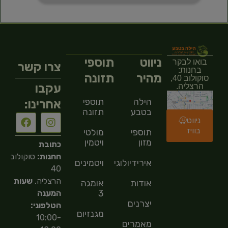
ניווט
תוספי
בואו לבקר
צרו קשר
בחנות:
מהיר
תזונה
סוקולוב 40,
עקבו
הרצליה.
הילה
תוספי
אחרינו:
בטבע
תזונה
ניווט
בוויז
תוספי
מולטי
מזון
ויטמין
כתובת
החנות:
סוקולוב
אירידיולוגיה
ויטמינים
40
הרצליה,
שעות
אודות
אומגה
3
המענה
יצרנים
הטלפוני:
מגנזיום
10:00-
מאמרים