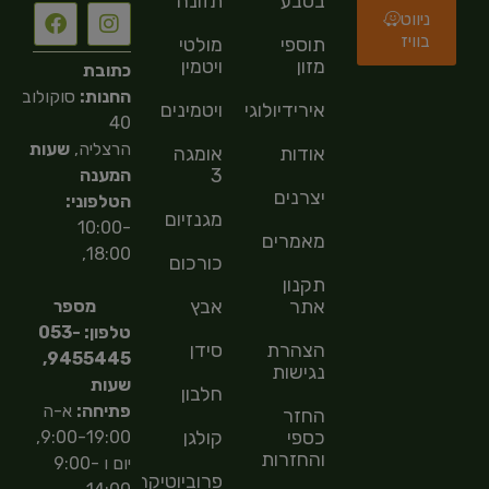
בטבע
תזונה
ניווט
בוויז
תוספי
מולטי
מזון
ויטמין
כתובת
החנות:
סוקולוב
אירידיולוגיה
ויטמינים
40
הרצליה,
שעות
אודות
אומגה
3
המענה
יצרנים
הטלפוני:
מגנזיום
10:00-
מאמרים
18:00,
כורכום
תקנון
אתר
אבץ
מספר
טלפון: 053-
הצהרת
סידן
9455445,
נגישות
שעות
חלבון
פתיחה:
א-ה
החזר
כספי
קולגן
9:00-19:00,
והחזרות
יום ו 9:00-
פרוביוטיקה