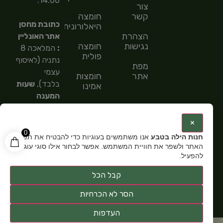
14:00.
צור
קשר
חומצה
כתובת מחסן
היאלורונית
הצהרת
אתר האונליין
נגישות
חומצה
:
המלאכה 8
פולית
נתניה (לאיסוף
מפת
עצמי
אתר
חומצות
בלבד),
שעות
אמינו
המענה
חומצות
הטלפוני
שומן
9:00-
:
×
15:00,
מספר
0
חנות הילה בטבע
אנו משתמשים בעוגיות כדי להבטיח את תפקוד
טלפון: 054-
האתר ולשפר את חוויית המשתמש. אפשר לבחור אילו סוגי עוגיות
5585151,
שעות
להפעיל.
פתיחה:
א-ה
קבל הכל
9:00-15:00
הסר לא הכרחיות
העדפות