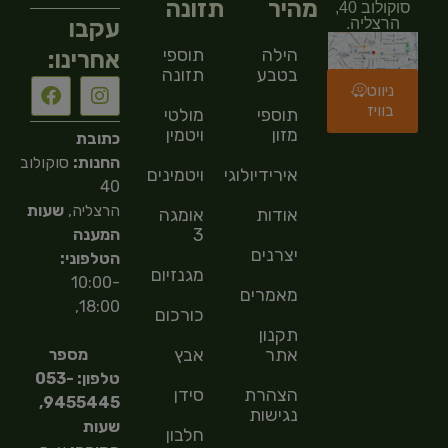
מהיר
תזונה
סוקולוב 40,
עקבו
הרצליה.
הילה
תוספי
אחרינו:
בטבע
תזונה
ניווט
בוויז
תוספי
מולטי
מזון
ויטמין
כתובת
החנות:
סוקולוב
אירידיולוגיה
ויטמינים
40
הרצליה,
שעות
אודות
אומגה
3
המענה
יצרנים
הטלפוני:
מגנזיום
10:00-
מאמרים
18:00,
כורכום
תקנון
אתר
אבץ
מספר
טלפון: 053-
הצהרת
סידן
9455445,
נגישות
שעות
חלבון