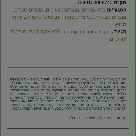
מק"ט
7290103088743
קטגוריות
ברא צמחים
,
מוצרים טבעוניים
,
מוצרים כשרים
,
מוצרים מובחרים
,
מוצרים צמחוניים
,
מיוצר בישראל
,
צמחי
מרפא
תגיות
organic moringa leaves
,
ברא צמחים
,
עלי מורינגה
אורגניים
המידע באתר הילה בטבע אינו המלצה רפואית או חוות דעת רפואית מקצועית
ומוסמכת, ואינו מהווה תחליף להתייעצות רופא. המוצרים באתר אינם מוגדרים
כתרופה ואינם מוגדרים לטפל, למנוע או לרפא מחלה כלשהי וייתכן שלא
נבדקו במחקרים קליניים. כל התכנים המופיעים באתר הם אינפורמטיביים,
כלליים ומיועדים לצורכי העשרה ולימוד. אין לקבל אותם כמידע רפואי, ייעוץ
רפואי, המלצה לטיפול או תחליף לטיפול בהווה ובעתיד. בכל בעיה רפואית יש
לפנות לרופא המטפל. נשים בהיריון, חולים במחלות כרוניות או אנשים
הנוטלים תרופות מרשם, יש להתייעץ עם רופא בטרם השימוש במוצר.
הסתמכות על המידע המופיע באתר הילה בטבע היא באחריות הקורא בלבד.
התמונות באתר להמחשה בלבד. ט.ל.ח