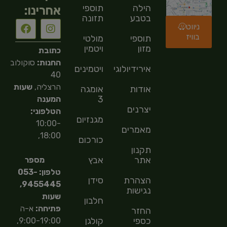
הילה
תוספי
אחרינו:
בטבע
תזונה
ניווט
בוויז
תוספי
מולטי
מזון
ויטמין
כתובת
החנות:
סוקולוב
אירידיולוגיה
ויטמינים
40
הרצליה,
שעות
אודות
אומגה
3
המענה
יצרנים
הטלפוני:
מגנזיום
10:00-
מאמרים
18:00,
כורכום
תקנון
אתר
אבץ
מספר
טלפון: 053-
הצהרת
סידן
9455445,
נגישות
שעות
חלבון
פתיחה:
א-ה
החזר
כספי
קולגן
9:00-19:00,