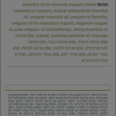
תגיות
herbal
,
essential oil for immunity support
essential oil oregano
,
natural antibacterial essential
oil
,
oregano essential oil
,
oregano oil benefits
,
oregano oil for respiratory support
,
origanum vulgare
oil
,
pure oregano oil aromatherapy
,
strong essential oil
warming essential oil massage
,
natural
,
שמן אורגנו
,
שמן אורגנו איכותי
,
שמן אורגנו טבעי
,
שמן אורגנו
לארומתרפיה
,
שמן אורגנו לחיטוי
,
שמן אורגנו לעיסוי
,
שמן
אתרי אורגנו
,
שמן אתרי חזק
,
שמן אתרי לנשימה
,
שמנים
אתריים טבעיים
המידע באתר הילה בטבע אינו המלצה רפואית או חוות דעת רפואית מקצועית
ומוסמכת, ואינו מהווה תחליף להתייעצות רופא. המוצרים באתר אינם מוגדרים
כתרופה ואינם מוגדרים לטפל, למנוע או לרפא מחלה כלשהי וייתכן שלא
נבדקו במחקרים קליניים. כל התכנים המופיעים באתר הם אינפורמטיביים,
כלליים ומיועדים לצורכי העשרה ולימוד. אין לקבל אותם כמידע רפואי, ייעוץ
רפואי, המלצה לטיפול או תחליף לטיפול בהווה ובעתיד. בכל בעיה רפואית יש
לפנות לרופא המטפל. נשים בהיריון, חולים במחלות כרוניות או אנשים