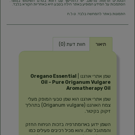
הנוטלים תרופות מרשם, יש להתייעץ עם רופא בטרם השימוש במוצר.
הסתמכות על המידע המופיע באתר הילה בטבע היא באחריות הקורא בלבד.
התמונות באתר להמחשה בלבד. ט.ל.ח
תיאור
חוות דעת (0)
תיאור
שמן אתרי אורגנו |
Oregano Essential
Oil – Pure Origanum Vulgare
Aromatherapy Oil
שמן אתרי אורגנו הוא שמן טבעי המופק מעלי
צמח האורגנו (Origanum vulgare) בתהליך
זיקוק בקיטור.
השמן ידוע בארומתרפיה בזכות הניחוח החזק
והמתובל שלו, והוא מכיל רכיבים פעילים כמו