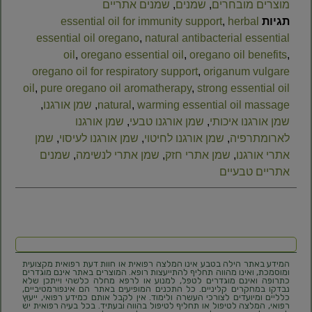
מוצרים מובחרים
,
שמנים
,
שמנים אתריים
תגיות
herbal
,
essential oil for immunity support
essential oil oregano
,
natural antibacterial essential
oil
,
oregano essential oil
,
oregano oil benefits
,
oregano oil for respiratory support
,
origanum vulgare
oil
,
pure oregano oil aromatherapy
,
strong essential oil
warming essential oil massage
,
natural
,
שמן אורגנו
,
שמן אורגנו איכותי
,
שמן אורגנו טבעי
,
שמן אורגנו
לארומתרפיה
,
שמן אורגנו לחיטוי
,
שמן אורגנו לעיסוי
,
שמן
אתרי אורגנו
,
שמן אתרי חזק
,
שמן אתרי לנשימה
,
שמנים
אתריים טבעיים
המידע באתר הילה בטבע אינו המלצה רפואית או חוות דעת רפואית מקצועית
ומוסמכת, ואינו מהווה תחליף להתייעצות רופא. המוצרים באתר אינם מוגדרים
כתרופה ואינם מוגדרים לטפל, למנוע או לרפא מחלה כלשהי וייתכן שלא
נבדקו במחקרים קליניים. כל התכנים המופיעים באתר הם אינפורמטיביים,
כלליים ומיועדים לצורכי העשרה ולימוד. אין לקבל אותם כמידע רפואי, ייעוץ
רפואי, המלצה לטיפול או תחליף לטיפול בהווה ובעתיד. בכל בעיה רפואית יש