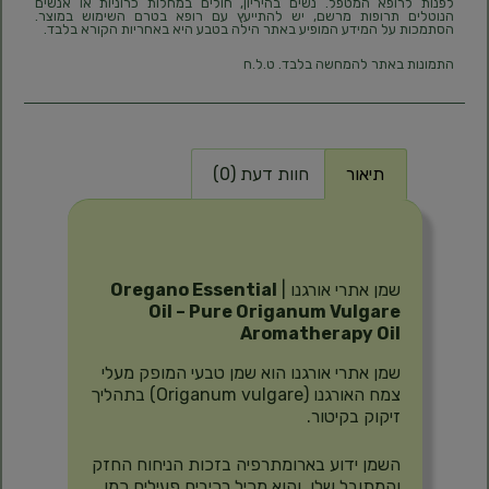
לפנות לרופא המטפל. נשים בהיריון, חולים במחלות כרוניות או אנשים
הנוטלים תרופות מרשם, יש להתייעץ עם רופא בטרם השימוש במוצר.
הסתמכות על המידע המופיע באתר הילה בטבע היא באחריות הקורא בלבד.
התמונות באתר להמחשה בלבד. ט.ל.ח
תיאור
חוות דעת (0)
תיאור
שמן אתרי אורגנו |
Oregano Essential
Oil – Pure Origanum Vulgare
Aromatherapy Oil
שמן אתרי אורגנו הוא שמן טבעי המופק מעלי
צמח האורגנו (Origanum vulgare) בתהליך
זיקוק בקיטור.
השמן ידוע בארומתרפיה בזכות הניחוח החזק
והמתובל שלו, והוא מכיל רכיבים פעילים כמו