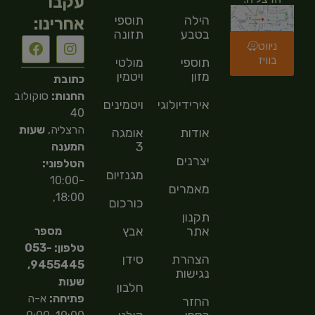
עקבו
הילה
תוספי
אחרינו:
בטבע
תזונה
ניווט
בוויז
תוספי
מולטי
מזון
ויטמין
כתובת
החנות:
סוקולוב
אירידיולוגיה
ויטמינים
40
הרצליה,
שעות
אודות
אומגה
3
המענה
יצרנים
הטלפוני:
מגנזיום
10:00-
מאמרים
18:00,
כורכום
תקנון
אתר
אבץ
מספר
טלפון: 053-
הצהרת
סידן
9455445,
נגישות
שעות
חלבון
פתיחה:
א-ה
החזר