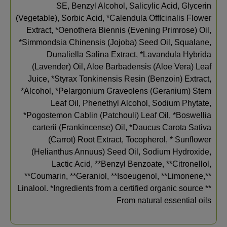
SE, Benzyl Alcohol, Salicylic Acid, Glycerin
(Vegetable), Sorbic Acid, *Calendula OffIcinalis Flower
Extract, *Oenothera Biennis (Evening Primrose) Oil,
*Simmondsia Chinensis (Jojoba) Seed Oil, Squalane,
Dunaliella Salina Extract, *Lavandula Hybrida
(Lavender) Oil, Aloe Barbadensis (Aloe Vera) Leaf
Juice, *Styrax Tonkinensis Resin (Benzoin) Extract,
*Alcohol, *Pelargonium Graveolens (Geranium) Stem
Leaf Oil, Phenethyl Alcohol, Sodium Phytate,
*Pogostemon Cablin (Patchouli) Leaf Oil, *Boswellia
carterii (Frankincense) Oil, *Daucus Carota Sativa
(Carrot) Root Extract, Tocopherol, * Sunflower
(Helianthus Annuus) Seed Oil, Sodium Hydroxide,
Lactic Acid, **Benzyl Benzoate, **Citronellol,
**Coumarin, **Geraniol, **Isoeugenol, **Limonene,**
Linalool. *Ingredients from a certified organic source **
From natural essential oils