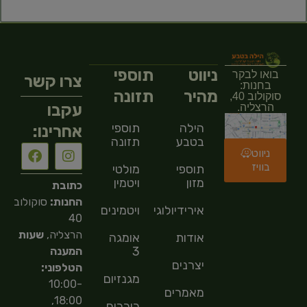
ניווט
תוספי
בואו לבקר
צרו קשר
בחנות:
מהיר
תזונה
סוקולוב 40,
עקבו
הרצליה.
הילה
תוספי
אחרינו:
בטבע
תזונה
ניווט
בוויז
תוספי
מולטי
מזון
ויטמין
כתובת
החנות:
סוקולוב
אירידיולוגיה
ויטמינים
40
הרצליה,
שעות
אודות
אומגה
3
המענה
יצרנים
הטלפוני:
מגנזיום
10:00-
מאמרים
18:00,
כורכום