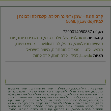
קרם הזנה – שמן זרעי נר הלילה, קלנדולה ולבונה |
לבידו(Lavido)| 50ML
מק"ט
7290014950887
קטגוריות
המומלצים של הילה בטבע
,
הנמכרים ביותר
,
יום
האישה הבינלאומי
,
כמיפל
,
לבידו/Lavido
,
מבצע טיפוח
,
מבצעי ולנטיין
,
מוצרים מובחרים
,
מיוצר בישראל
תגיות
Lavido
,
לבידו
,
קרם הזנה
,
קרם לחות
המידע באתר הילה בטבע אינו המלצה רפואית או חוות דעת רפואית מקצועית
ומוסמכת, ואינו מהווה תחליף להתייעצות רופא. המוצרים באתר אינם מוגדרים
כתרופה ואינם מוגדרים לטפל, למנוע או לרפא מחלה כלשהי וייתכן שלא
נבדקו במחקרים קליניים. כל התכנים המופיעים באתר הם אינפורמטיביים,
כלליים ומיועדים לצורכי העשרה ולימוד. אין לקבל אותם כמידע רפואי, ייעוץ
רפואי, המלצה לטיפול או תחליף לטיפול בהווה ובעתיד. בכל בעיה רפואית יש
לפנות לרופא המטפל. נשים בהיריון, חולים במחלות כרוניות או אנשים
הנוטלים תרופות מרשם, יש להתייעץ עם רופא בטרם השימוש במוצר.