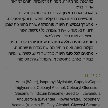
בהרגעת עור מגורה, מפחית אדמומיות ותורם למראה
אחיד ובריא.
הגנה נוגדת חמצון:
עשיר בנוגדי חמצון טבעיים
המסייעים בהגנה מפני רדיקלים חופשיים ונזקי הסביבה.
מגע רך וגמישות העור:
פורמולה עשירה בחומצות שומן
חיוניות (אומגה 6 ו-9) השומרת על גמישות העור
ומשאירה אותו חלק ונעים למגע.
ספיגה מהירה וללא תחושת שמנוניות:
הקרם נספג
בקלות בעור, ואינו מותיר תחושה כבדה או שמנונית.
מתאים לכל סוגי העור:
כולל עור רגיש, לשימוש יומיומי
בבוקר ובערב, כתוספת מושלמת לשגרת הטיפוח.
רכיבים
Aqua (Water), Isopropyl Myristate, Caprylic/Capric
Triglyceride, Cetearyl Alcohol, Cetearyl Glucoside,
Sesamum Indicum (Sesame) Seed Oil, Lavandula
Angustifolia (Lavender) Flower Water, Tocopheryl
Acetate (Vitamin E), Cetyl Alcohol, Glyceryl Stearate