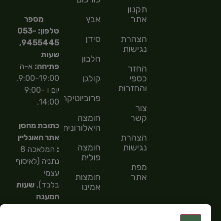
תקנון
אתר
אבץ
מספר
טלפון: 053-
הצהרת
סידן
9455445,
נגישות
שעות
חלבון
פתיחה:
א-ה
החזר
כספי
קולגן
9:00-19:00,
והחזרות
יום ו 9:00-
פרוביוטיקה
14:00.
צור
קשר
חומצה
כתובת מחסן
היאלורונית
הצהרת
אתר האונליין
נגישות
חומצה
:
המלאכה 8
פולית
נתניה (לאיסוף
מפת
עצמי
אתר
חומצות
בלבד),
שעות
אמינו
המענה
חומצות
הטלפוני
שומן
9:00-
: