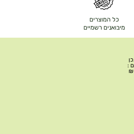
כל המוצרים
מיבואנים רשמיים
יתכן
ם :
עד 299₪ עלות משלוח 22₪, ברכישה של 300-599 ₪