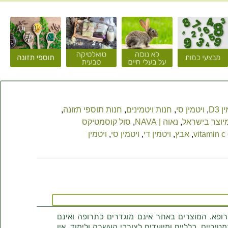
 D3
,
ויטמין סי
,
חנות ויטמינים
,
חנות תוספי תזונה
,
יוצר בישראל
,
נאוה | NAVA
,
סול קוסמטיקס
vitamin c
,
אבץ
,
ויטמין די
,
ויטמין סי
,
ויטמין
רופא. המוצרים באתר אינם מוגדרים כתרופה ואינם
ביים, כלליים ומיועדים לצורכי העשרה ולימוד. אין