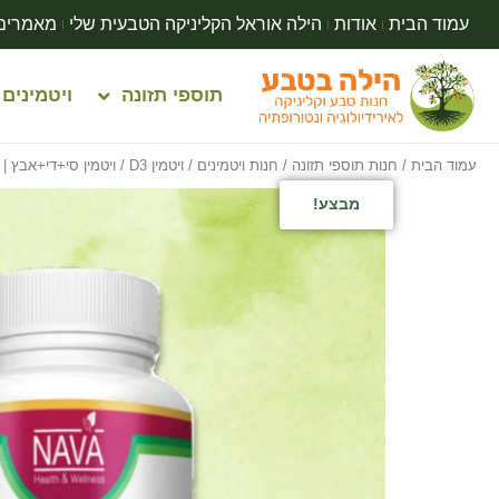
עמוד הבית
אודות
הילה אוראל הקליניקה הטבעית שלי
מאמרים
תוספי תזונה
ויטמינים
עמוד הבית
/
חנות תוספי תזונה
/
חנות ויטמינים
/
ויטמין D3
/ ויטמין סי+די+אבץ | NAVA נאוה | 180 כמוסות
מבצע!