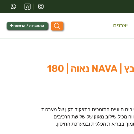
יצרנים
התחברות / הרשמה
ויטמין סי+די+אבץ | NAVA נאוה | 180
ן D3 ואבץ הם רכיבים חיוניים התומכים בתפקוד תקין של מערכות
וה מכיל שילוב מאוזן של שלושת הרכיבים,
תמוך בבריאות הכללית ובמערכת החיסון.