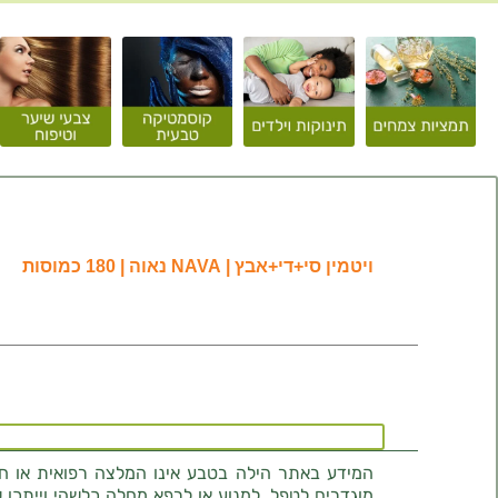
ויטמין סי+די+אבץ | NAVA נאוה | 180 כמוסות
המידע באתר הילה בטבע אינו המלצה רפואית או חוו
מוגדרים לטפל, למנוע או לרפא מחלה כלשהי וייתכן ש