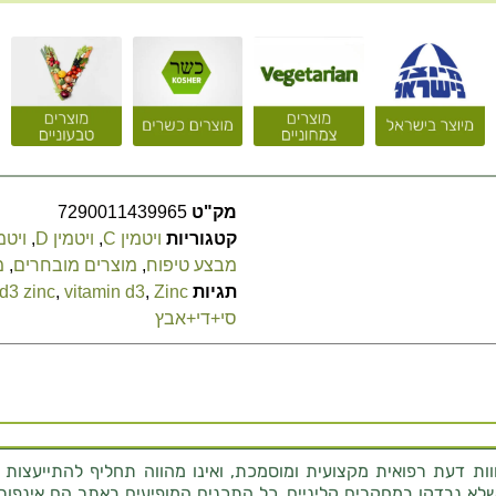
מק"ט
7290011439965
קטגוריות
ויטמין C
,
ויטמין D
,
ויטמין
מבצע טיפוח
,
מוצרים מובחרים
,
מ
תגיות
Zinc
,
vitamin d3
,
 d3 zinc
סי+די+אבץ
ת דעת רפואית מקצועית ומוסמכת, ואינו מהווה תחליף להתייעצות 
לא נבדקו במחקרים קליניים. כל התכנים המופיעים באתר הם אינפורמטי