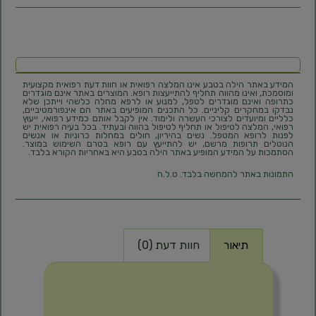
המידע באתר הילה בטבע אינו המלצה רפואית או חוות דעת רפואית מקצועית
ומוסמכת, ואינו מהווה תחליף להתייעצות רופא. המוצרים באתר אינם מוגדרים
כתרופה ואינם מוגדרים לטפל, למנוע או לרפא מחלה כלשהי וייתכן שלא
נבדקו במחקרים קליניים. כל התכנים המופיעים באתר הם אינפורמטיביים,
כלליים ומיועדים לצורכי העשרה ולימוד. אין לקבל אותם כמידע רפואי, ייעוץ
רפואי, המלצה לטיפול או תחליף לטיפול בהווה ובעתיד. בכל בעיה רפואית יש
לפנות לרופא המטפל. נשים בהיריון, חולים במחלות כרוניות או אנשים
הנוטלים תרופות מרשם, יש להתייעץ עם רופא בטרם השימוש במוצר.
הסתמכות על המידע המופיע באתר הילה בטבע היא באחריות הקורא בלבד.
התמונות באתר להמחשה בלבד. ט.ל.ח
תיאור
חוות דעת (0)
תיאור