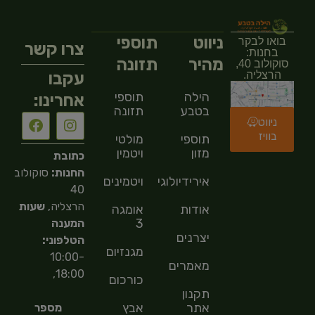
ניווט
תוספי
בואו לבקר
צרו קשר
בחנות:
מהיר
תזונה
סוקולוב 40,
עקבו
הרצליה.
הילה
תוספי
אחרינו:
בטבע
תזונה
ניווט
בוויז
תוספי
מולטי
מזון
ויטמין
כתובת
החנות:
סוקולוב
אירידיולוגיה
ויטמינים
40
הרצליה,
שעות
אודות
אומגה
3
המענה
יצרנים
הטלפוני:
מגנזיום
10:00-
מאמרים
18:00,
כורכום
תקנון
אתר
אבץ
מספר