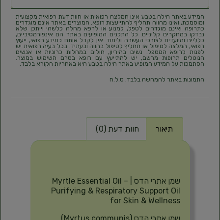
המידע באתר הילה בטבע אינו המלצה רפואית או חוות דעת רפואית מקצועית
ומוסמכת, ואינו מהווה תחליף להתייעצות רופא. המוצרים באתר אינם מוגדרים
כתרופה ואינם מוגדרים לטפל, למנוע או לרפא מחלה כלשהי וייתכן שלא
נבדקו במחקרים קליניים. כל התכנים המופיעים באתר הם אינפורמטיביים,
כלליים ומיועדים לצורכי העשרה ולימוד. אין לקבל אותם כמידע רפואי, ייעוץ
רפואי, המלצה לטיפול או תחליף לטיפול בהווה ובעתיד. בכל בעיה רפואית יש
לפנות לרופא המטפל. נשים בהיריון, חולים במחלות כרוניות או אנשים
הנוטלים תרופות מרשם, יש להתייעץ עם רופא בטרם השימוש במוצר.
הסתמכות על המידע המופיע באתר הילה בטבע היא באחריות הקורא בלבד.
התמונות באתר להמחשה בלבד. ט.ל.ח
תיאור
חוות דעת (0)
תיאור
שמן אתרי הדס | Myrtle Essential Oil –
Purifying & Respiratory Support Oil
for Skin & Wellness
שמן אתרי הדס (Myrtus communis)