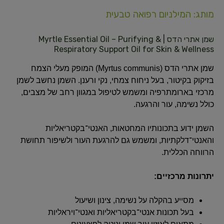
מותג: המילניום רפואה טבעית
שמן אתרי הדס | Myrtle Essential Oil – Purifying &
Respiratory Support Oil for Skin & Wellness
שמן אתרי הדס (Myrtus communis) המופק מעלי הצמח
בזיקוק בקיטור, בעל ניחוח צמחי, נקי ורענן. השמן נחשב לשמן
מרכזי בארומתרפיה ומשמש לטיפול במגוון רחב של מצבים,
כולל נשימה, עור והרגעה.
השמן ידוע בתכונותיו המחטאות, האנטי־בקטריאליות
והאנטי־דלקתיות, ומשמש גם להרגעת העור ולשיפור תחושת
הרווחה הכללית.
יתרונות מרכזיים:
מסייע בהקלה על נשימה, צינון ושיעול
בעל תכונות אנטי־בקטריאליות ואנטי־ויראליות