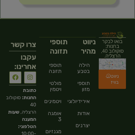
ניווט
תוספי
בואו לבקר
צרו קשר
בחנות:
מהיר
תזונה
סוקולוב 40,
עקבו
הרצליה.
הילה
תוספי
אחרינו:
בטבע
תזונה
ניווט
בוויז
תוספי
מולטי
מזון
ויטמין
כתובת
החנות:
סוקולוב
אירידיולוגיה
ויטמינים
40
הרצליה,
שעות
אודות
אומגה
3
המענה
יצרנים
הטלפוני:
מגנזיום
10:00-