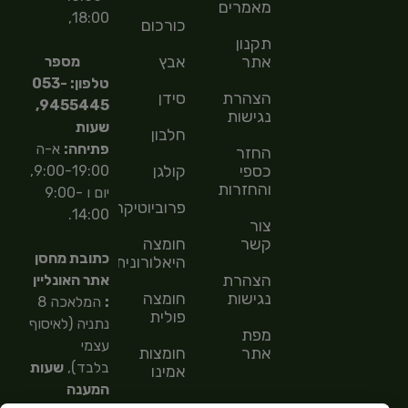
מאמרים
18:00,
כורכום
תקנון
אתר
אבץ
מספר
טלפון: 053-
הצהרת
סידן
9455445,
נגישות
שעות
חלבון
פתיחה:
א-ה
החזר
כספי
קולגן
9:00-19:00,
והחזרות
יום ו 9:00-
פרוביוטיקה
14:00.
צור
קשר
חומצה
כתובת מחסן
היאלורונית
הצהרת
אתר האונליין
נגישות
חומצה
:
המלאכה 8
פולית
נתניה (לאיסוף
מפת
עצמי
אתר
חומצות
בלבד),
שעות
אמינו
המענה