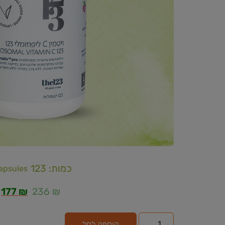
כמות: 123
apsules
177
₪
236
₪
הוספה לסל