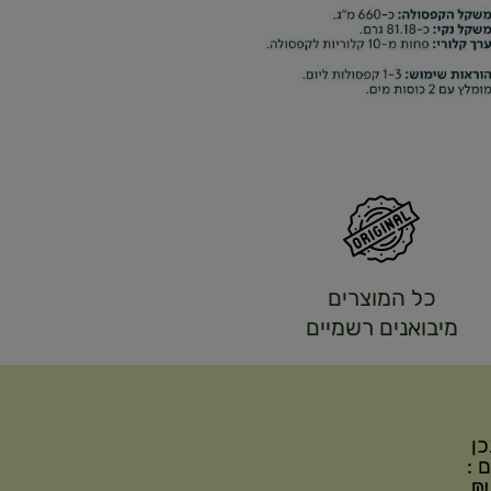
כל המוצרים
מיבואנים רשמיים
יתכן
ם :
עד 299₪ עלות משלוח 22₪, ברכישה של 300-599 ₪