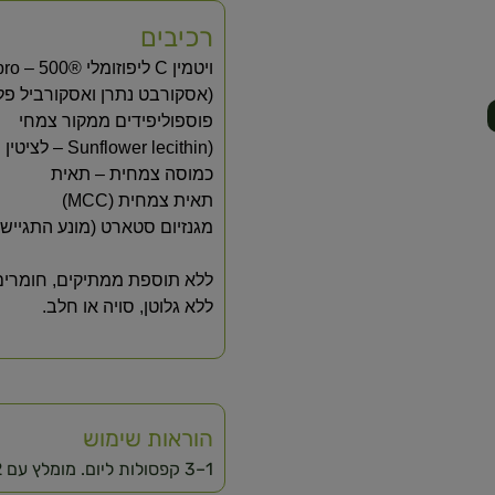
רכיבים
ויטמין C ליפוזומלי ®Liposomalix pro – 500 מ״ג
(אסקורבט נתרן ואסקורביל פל
פוספוליפידים ממקור צמחי
(Sunflower lecithin – לציטין חמניות)
כמוסה צמחית – תאית
תאית צמחית (MCC)
מגנזיום סטארט (מונע התגיישו
ללא תוספת ממתיקים, חומרים
ללא גלוטן, סויה או חלב.
הוראות שימוש
1–3 קפסולות ליום. מומלץ עם 2 כוסות מים.