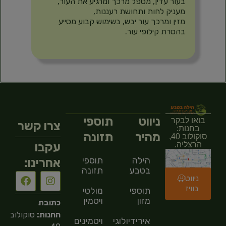
בעור עדין, מטפל מרכך ומרגיע את העור,
מעניק לחות ותחושת רעננות,
מזין ומרכך עור יבש, בשימוש קבוע מסייע
בהסרת קילופי עור.
ניווט
תוספי
בואו לבקר
צרו קשר
בחנות:
מהיר
תזונה
סוקולוב 40,
עקבו
הרצליה.
הילה
תוספי
אחרינו:
בטבע
תזונה
ניווט
בוויז
תוספי
מולטי
מזון
ויטמין
כתובת
החנות:
סוקולוב
אירידיולוגיה
ויטמינים