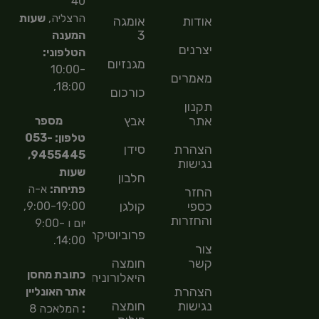
40
הרצליה,
שעות
אודות
אומגה
3
המענה
יצרנים
הטלפוני:
מגנזיום
10:00-
מאמרים
18:00,
כורכום
תקנון
אתר
אבץ
מספר
טלפון: 053-
הצהרת
סידן
9455445,
נגישות
שעות
חלבון
פתיחה:
א-ה
החזר
כספי
קולגן
9:00-19:00,
והחזרות
יום ו 9:00-
פרוביוטיקה
14:00.
צור
קשר
חומצה
כתובת מחסן
היאלורונית
הצהרת
אתר האונליין
נגישות
חומצה
:
המלאכה 8