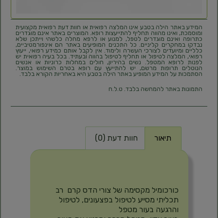
המידע באתר הילה בטבע אינו המלצה רפואית או חוות דעת רפואית מקצועית
ומוסמכת, ואינו מהווה תחליף להתייעצות רופא. המוצרים באתר אינם מוגדרים
כתרופה ואינם מוגדרים לטפל, למנוע או לרפא מחלה כלשהי וייתכן שלא
נבדקו במחקרים קליניים. כל התכנים המופיעים באתר הם אינפורמטיביים,
כלליים ומיועדים לצורכי העשרה ולימוד. אין לקבל אותם כמידע רפואי, ייעוץ
רפואי, המלצה לטיפול או תחליף לטיפול בהווה ובעתיד. בכל בעיה רפואית יש
לפנות לרופא המטפל. נשים בהיריון, חולים במחלות כרוניות או אנשים
הנוטלים תרופות מרשם, יש להתייעץ עם רופא בטרם השימוש במוצר.
הסתמכות על המידע המופיע באתר הילה בטבע היא באחריות הקורא בלבד.
התמונות באתר להמחשה בלבד. ט.ל.ח
תיאור
חוות דעת (0)
תיאור
כורכומיל מקסימה של צורי הדס קרם רב
תכליתי מסייע לטיפול בפצעונים, לטיפול
והרגעה בעור מטפל