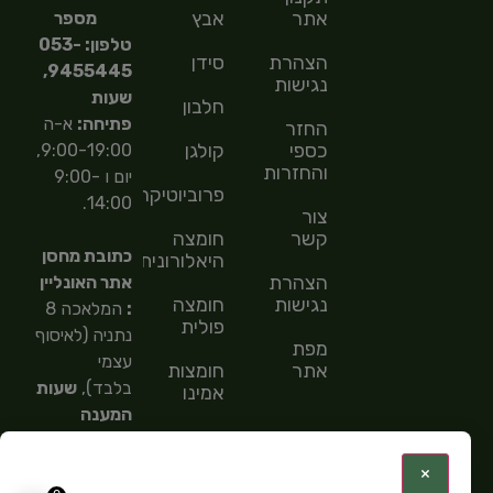
אתר
אבץ
מספר
טלפון: 053-
הצהרת
סידן
9455445,
נגישות
שעות
חלבון
פתיחה:
א-ה
החזר
כספי
קולגן
9:00-19:00,
והחזרות
יום ו 9:00-
פרוביוטיקה
14:00.
צור
קשר
חומצה
כתובת מחסן
היאלורונית
הצהרת
אתר האונליין
נגישות
חומצה
:
המלאכה 8
פולית
נתניה (לאיסוף
מפת
עצמי
אתר
חומצות
בלבד),
שעות
אמינו
המענה
חומצות
הטלפוני
שומן
9:00-
:
×