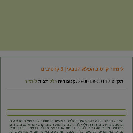
לימזור קרטיב הפלא הטבעי | 5 קרטיבים
מק"ט
7290013903112
קטגוריה
כללי
תגית
לימזור
המידע באתר הילה בטבע אינו המלצה רפואית או חוות דעת רפואית מקצועית
ומוסמכת, ואינו מהווה תחליף להתייעצות רופא. המוצרים באתר אינם מוגדרים
כתרופה ואינם מוגדרים לטפל, למנוע או לרפא מחלה כלשהי וייתכן שלא
נבדקו במחקרים קליניים. כל התכנים המופיעים באתר הם אינפורמטיביים,