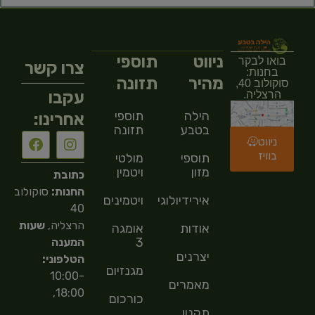
ניווט
תוספי
בואו לבקר
צרו קשר
בחנות:
מהיר
תזונה
סוקולוב 40,
עקבו
הרצליה.
הילה
תוספי
אחרינו:
בטבע
תזונה
ניווט
בוויז
תוספי
מולטי
מזון
ויטמין
כתובת
החנות:
סוקולוב
אירידיולוגיה
ויטמינים
40
הרצליה,
שעות
אודות
אומגה
3
המענה
יצרנים
הטלפוני:
מגנזיום
10:00-
מאמרים
18:00,
כורכום
תקנון