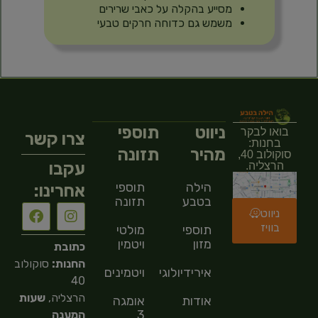
מסייע בהקלה על כאבי שרירים
משמש גם כדוחה חרקים טבעי
ניווט
תוספי
בואו לבקר
צרו קשר
בחנות:
מהיר
תזונה
סוקולוב 40,
עקבו
הרצליה.
הילה
תוספי
אחרינו:
בטבע
תזונה
ניווט
בוויז
תוספי
מולטי
מזון
ויטמין
כתובת
החנות:
סוקולוב
אירידיולוגיה
ויטמינים
40
הרצליה,
שעות
אודות
אומגה
3
המענה