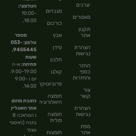
יצרנים
הטלפוני:
מגנזיום
10:00-
מאמרים
18:00,
כורכום
תקנון
אתר
אבץ
מספר
טלפון: 053-
הצהרת
סידן
9455445,
נגישות
שעות
חלבון
פתיחה:
א-ה
החזר
כספי
קולגן
9:00-19:00,
והחזרות
יום ו 9:00-
פרוביוטיקה
14:00.
צור
קשר
חומצה
כתובת מחסן
היאלורונית
הצהרת
אתר האונליין
נגישות
חומצה
:
המלאכה 8
פולית
נתניה (לאיסוף
מפת
עצמי
אתר
חומצות