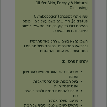
Oil for Skin, Energy & Natural
Cleansing
שמן אתרי למונגרס (Cymbopogon
citratus), הידוע גם בשם עשב לימון, מופק
מהצמח כולו בזיקוק בקיטור ומתאפיין בניחוח
לימוני חד, רענן ומעורר.
השמן נמצא בשימוש רחב בארומתרפיה
וברפואה המסורתית, במיוחד בשל תכונותיו
המחטאות, המרעננות והמאזנות.
יתרונות מרכזיים:
מסייע בטיהור העור ומתאים לעור שמן
ואקנה
בעל תכונות אנטי־בקטריאליות
ואנטי־פטרייתיות
תורם להפחתת סטרס ולשיפור מצב
רוח
מרענן ומעלה אנרגיה
מתאים לשימוש לניקוי טבעי של הבית