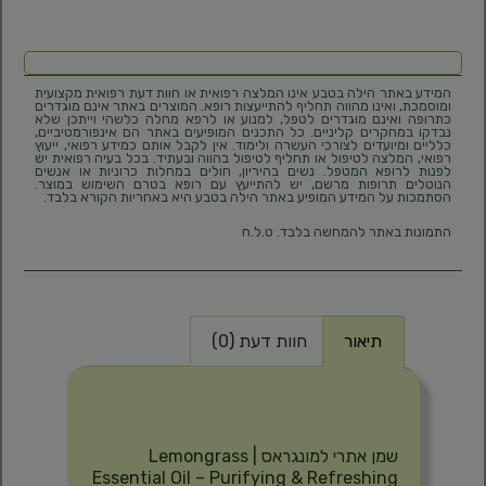
המידע באתר הילה בטבע אינו המלצה רפואית או חוות דעת רפואית מקצועית
ומוסמכת, ואינו מהווה תחליף להתייעצות רופא. המוצרים באתר אינם מוגדרים
כתרופה ואינם מוגדרים לטפל, למנוע או לרפא מחלה כלשהי וייתכן שלא
נבדקו במחקרים קליניים. כל התכנים המופיעים באתר הם אינפורמטיביים,
כלליים ומיועדים לצורכי העשרה ולימוד. אין לקבל אותם כמידע רפואי, ייעוץ
רפואי, המלצה לטיפול או תחליף לטיפול בהווה ובעתיד. בכל בעיה רפואית יש
לפנות לרופא המטפל. נשים בהיריון, חולים במחלות כרוניות או אנשים
הנוטלים תרופות מרשם, יש להתייעץ עם רופא בטרם השימוש במוצר.
הסתמכות על המידע המופיע באתר הילה בטבע היא באחריות הקורא בלבד.
התמונות באתר להמחשה בלבד. ט.ל.ח
תיאור
חוות דעת (0)
תיאור
שמן אתרי למונגראס | Lemongrass
Essential Oil – Purifying & Refreshing