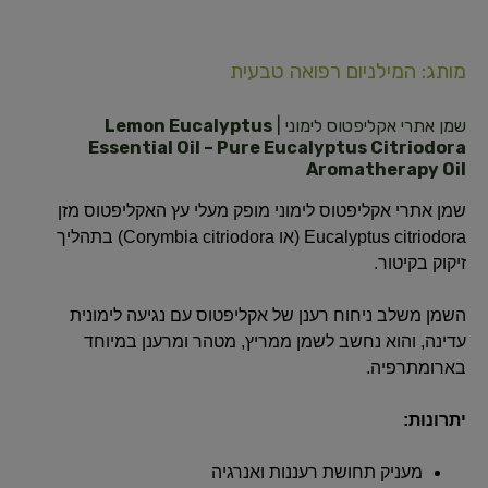
מותג: המילניום רפואה טבעית
שמן אתרי אקליפטוס לימוני |
Lemon Eucalyptus
Essential Oil – Pure Eucalyptus Citriodora
Aromatherapy Oil
שמן אתרי אקליפטוס לימוני מופק מעלי עץ האקליפטוס מזן
Eucalyptus citriodora (או Corymbia citriodora) בתהליך
זיקוק בקיטור.
השמן משלב ניחוח רענן של אקליפטוס עם נגיעה לימונית
עדינה, והוא נחשב לשמן ממריץ, מטהר ומרענן במיוחד
בארומתרפיה.
יתרונות:
מעניק תחושת רעננות ואנרגיה