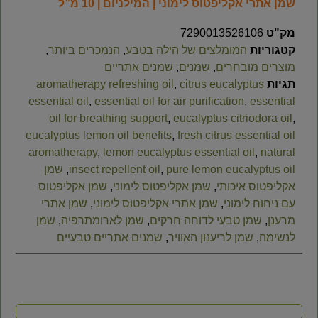
שמן אתרי אקליפטוס לימוני | המילניום | 10 מ”ל
מק"ט
7290013526106
קטגוריות
המומלצים של הילה בטבע
,
הנמכרים ביותר
,
מוצרים מובחרים
,
שמנים
,
שמנים אתריים
תגיות
citrus eucalyptus
,
aromatherapy refreshing oil
essential oil
,
essential oil for air purification
,
essential
oil for breathing support
,
eucalyptus citriodora oil
,
eucalyptus lemon oil benefits
,
fresh citrus essential oil
aromatherapy
,
lemon eucalyptus essential oil
,
natural
pure lemon eucalyptus oil
,
insect repellent oil
,
שמן
אקליפטוס איכותי
,
שמן אקליפטוס לימוני
,
שמן אקליפטוס
עם ניחוח לימוני
,
שמן אתרי אקליפטוס לימוני
,
שמן אתרי
מרענן
,
שמן טבעי לדוחה חרקים
,
שמן לארומתרפיה
,
שמן
לנשימה
,
שמן לריענון האוויר
,
שמנים אתריים טבעיים