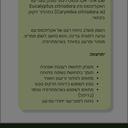
שמן אתרי אקליפטוס לימוני מופק מעלי עץ
האקליפטוס מזן Eucalyptus citriodora
(או Corymbia citriodora) בתהליך זיקוק
בקיטור.
השמן משלב ניחוח רענן של אקליפטוס עם
נגיעה לימונית עדינה, והוא נחשב לשמן ממריץ,
מטהר ומרענן במיוחד בארומתרפיה.
יתרונות:
מעניק תחושת רעננות ואנרגיה
תומך בתחושת נשימה פתוחה
מתאים לטיהור וריענון האוויר
נפוץ לשימוש כדוחה חרקים טבעי
מתאים לשימוש בארומתרפיה ועיסוי
(בדילול)
ניחוח לימוני־עצי ייחודי ומרענן