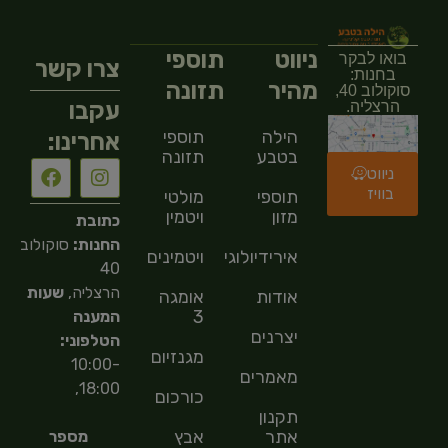
ניווט
תוספי
בואו לבקר
צרו קשר
בחנות:
מהיר
תזונה
סוקולוב 40,
עקבו
הרצליה.
הילה
תוספי
אחרינו:
בטבע
תזונה
ניווט
בוויז
תוספי
מולטי
מזון
ויטמין
כתובת
החנות:
סוקולוב
אירידיולוגיה
ויטמינים
40
הרצליה,
שעות
אודות
אומגה
3
המענה
יצרנים
הטלפוני:
מגנזיום
10:00-
מאמרים
18:00,
כורכום
תקנון
אתר
אבץ
מספר