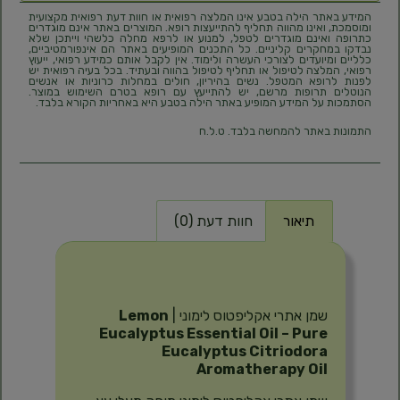
המידע באתר הילה בטבע אינו המלצה רפואית או חוות דעת רפואית מקצועית
ומוסמכת, ואינו מהווה תחליף להתייעצות רופא. המוצרים באתר אינם מוגדרים
כתרופה ואינם מוגדרים לטפל, למנוע או לרפא מחלה כלשהי וייתכן שלא
נבדקו במחקרים קליניים. כל התכנים המופיעים באתר הם אינפורמטיביים,
כלליים ומיועדים לצורכי העשרה ולימוד. אין לקבל אותם כמידע רפואי, ייעוץ
רפואי, המלצה לטיפול או תחליף לטיפול בהווה ובעתיד. בכל בעיה רפואית יש
לפנות לרופא המטפל. נשים בהיריון, חולים במחלות כרוניות או אנשים
הנוטלים תרופות מרשם, יש להתייעץ עם רופא בטרם השימוש במוצר.
הסתמכות על המידע המופיע באתר הילה בטבע היא באחריות הקורא בלבד.
התמונות באתר להמחשה בלבד. ט.ל.ח
תיאור
חוות דעת (0)
תיאור
שמן אתרי אקליפטוס לימוני |
Lemon
Eucalyptus Essential Oil – Pure
Eucalyptus Citriodora
Aromatherapy Oil