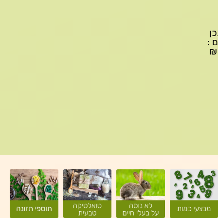
יתכן
ם :
עד 299₪ עלות משלוח 22₪, ברכישה של 300-599 ₪