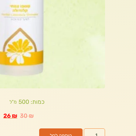
כמות: 500
מ"ל
26
₪
30
₪
הוספה לסל