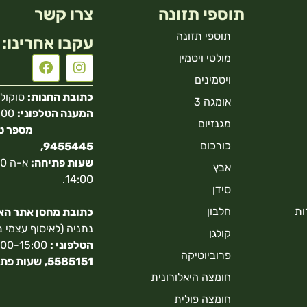
תוספי תזונה
צרו קשר
תוספי תזונה
עקבו אחרינו:
מולטי ויטמין
ויטמינים
כתובת החנות:
סוקולוב 40 הר
אומגה 3
המענה הטלפוני:
מגנזיום
כורכום
9455445,
שעות פתיחה:
אבץ
14:00.
סידן
ות
חלבון
כתובת מחסן אתר האונ
נתניה (לאיסוף עצמי 
קולגן
הטלפוני :
9:00-15:00,
פרוביוטיקה
5585151,
שעות פתי
חומצה היאלורונית
חומצה פולית