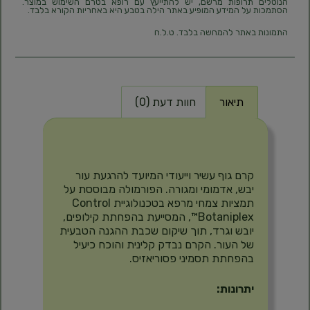
הנוטלים תרופות מרשם, יש להתייעץ עם רופא בטרם השימוש במוצר.
הסתמכות על המידע המופיע באתר הילה בטבע היא באחריות הקורא בלבד.
התמונות באתר להמחשה בלבד. ט.ל.ח
תיאור
חוות דעת (0)
תיאור
קרם גוף עשיר וייעודי המיועד להרגעת עור
יבש, אדמומי ומגורה.
הפורמולה מבוססת על
תמציות צמחי מרפא בטכנולוגיית Control
Botaniplex™, המסייעת בהפחתת קילופים,
יובש וגרד, תוך שיקום שכבת ההגנה הטבעית
של העור.
הקרם נבדק קלינית והוכח כיעיל
בהפחתת תסמיני פסוריאזיס.
יתרונות: