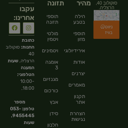
מהיר
תזונה
סוקולוב 40,
עקבו
הרצליה.
הילה
תוספי
אחרינו:
בטבע
תזונה
ניווט
בוויז
תוספי
מולטי
מזון
ויטמין
כתובת
החנות:
סוקולוב
אירידיולוגיה
ויטמינים
40
הרצליה,
שעות
אודות
אומגה
3
המענה
יצרנים
הטלפוני:
מגנזיום
10:00-
מאמרים
18:00,
כורכום
תקנון
אתר
אבץ
מספר
טלפון: 053-
הצהרת
סידן
9455445,
נגישות
שעות
חלבון