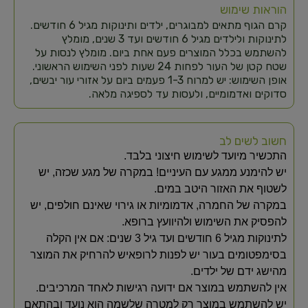
הוראות שימוש
קרם הגוף מתאים למבוגרים, ילדים ותינוקות מגיל 6 חודשים.
לתינוקות ולילדים מגיל 6 חודשים ועד 3 שנים, מומלץ
להשתמש בכלל המוצרים פעם אחת ביום. מומלץ לנסות על
שטח קטן של העור לפחות 24 שעות לפני השימוש הראשוני.
אופן השימוש: יש למרוח 1-3 פעמים ביום על אזורי עור יבשים,
סדוקים ואדמומיים, ולעסות עד לספיגה מלאה.
חשוב לשים לב
​​התכשיר מיועד לשימוש חיצוני בלבד.
​יש להימנע ממגע עם העיניים! במקרה של מגע שכזה, יש
לשטוף את האזור היטב במים.
​במקרה של החמרה, אדמומיות או גירוי שאינם חולפים, יש
להפסיק את השימוש ולהיוועץ ברופא.
​לתינוקות מגיל 6 חודשים ועד גיל 3 שנים: אם אין הקלה
בסימפטומים בעור יש לפנות לרופא​יש להרחיק את המוצר
מהישג ידם של ילדים.​
אין להשתמש במוצר אם ידועה רגישות לאחד המרכיבים.
​יש להשתמש במוצר רק למטרה שלשמה הוא נועד ובהתאם