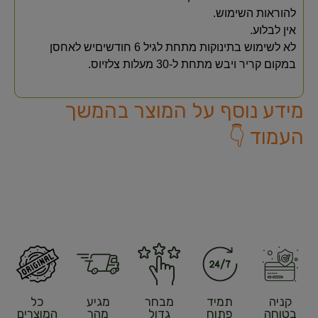
להוראות השימוש.
​אין לבלוע.
​לא לשימוש בתינוקות מתחת לגיל 6 חודשים​יש לאחסן
במקום קריר ויבש מתחת ל-30 מעלות צלזיוס.​​​
מידע נוסף על המוצר בהמשך
העמוד 👇
קניה
תמיד
מבחר
מגיע
כל
בטוחה
פתוח
גדול
מהר
המוצרים