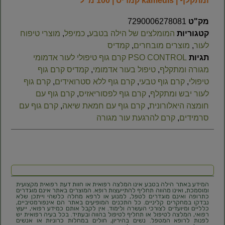
ומתקלף | kamedis קמדיס | 100 מ”ל
מק"ט
7290006278081
קטגוריות
המומלצים של הילה בטבע
,
כמיפל
,
מוצרי טיפוח
לעור
,
מוצרים מובחרים
,
קמדיס
תגיות
PSO CONTROL קרם גוף טיפולי לעור אדמומי
מגורה ומתקלף
,
טיפול בעור אדמומי
,
קמדיס קרם גוף
טיפולי
,
קרם גוף טבעי
,
קרם גוף ללא סטרואידים
,
קרם גוף
לעור יבש ומתקלף
,
קרם גוף לפסוריאזיס
,
קרם גוף עם
חומצה היאלורונית
,
קרם גוף עם חמאת שיאה
,
קרם גוף עם
סרמידים
,
קרם להרגעת עור מגורה
המידע באתר הילה בטבע אינו המלצה רפואית או חוות דעת רפואית מקצועית
ומוסמכת, ואינו מהווה תחליף להתייעצות רופא. המוצרים באתר אינם מוגדרים
כתרופה ואינם מוגדרים לטפל, למנוע או לרפא מחלה כלשהי וייתכן שלא
נבדקו במחקרים קליניים. כל התכנים המופיעים באתר הם אינפורמטיביים,
כלליים ומיועדים לצורכי העשרה ולימוד. אין לקבל אותם כמידע רפואי, ייעוץ
רפואי, המלצה לטיפול או תחליף לטיפול בהווה ובעתיד. בכל בעיה רפואית יש
לפנות לרופא המטפל. נשים בהיריון, חולים במחלות כרוניות או אנשים