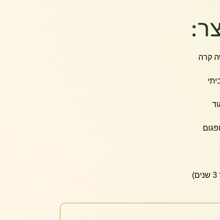
ר:
ה קרה
יתי
וד
פגום
)