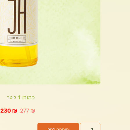
כמות: 1
ליטר
230
₪
277
₪
הוספה לסל