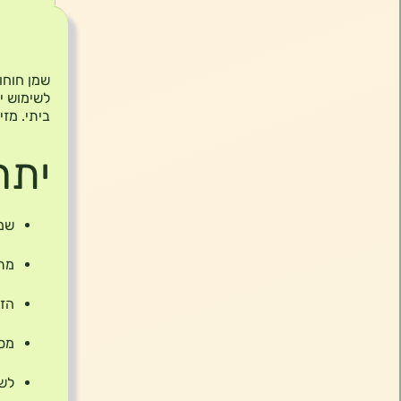
תיאור
לשימוש יו
ביתי. מזי
יתר
שמן
מתא
הזנ
מסי
לשי