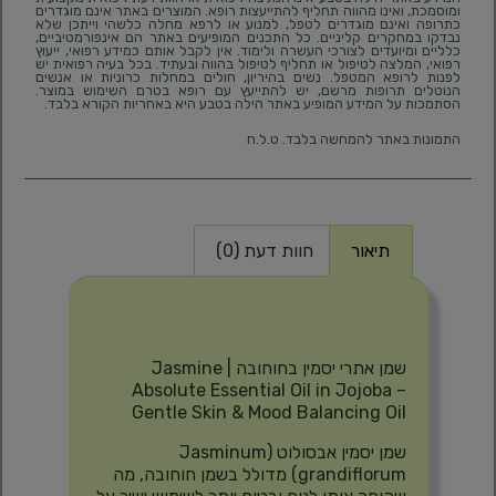
ומוסמכת, ואינו מהווה תחליף להתייעצות רופא. המוצרים באתר אינם מוגדרים
כתרופה ואינם מוגדרים לטפל, למנוע או לרפא מחלה כלשהי וייתכן שלא
נבדקו במחקרים קליניים. כל התכנים המופיעים באתר הם אינפורמטיביים,
כלליים ומיועדים לצורכי העשרה ולימוד. אין לקבל אותם כמידע רפואי, ייעוץ
רפואי, המלצה לטיפול או תחליף לטיפול בהווה ובעתיד. בכל בעיה רפואית יש
לפנות לרופא המטפל. נשים בהיריון, חולים במחלות כרוניות או אנשים
הנוטלים תרופות מרשם, יש להתייעץ עם רופא בטרם השימוש במוצר.
הסתמכות על המידע המופיע באתר הילה בטבע היא באחריות הקורא בלבד.
התמונות באתר להמחשה בלבד. ט.ל.ח
תיאור
חוות דעת (0)
תיאור
שמן אתרי יסמין בחוחובה | Jasmine
Absolute Essential Oil in Jojoba –
Gentle Skin & Mood Balancing Oil
שמן יסמין אבסולוט (Jasminum
grandiflorum) מדולל בשמן חוחובה, מה