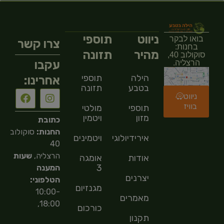
ניווט
תוספי
בואו לבקר
צרו קשר
בחנות:
מהיר
תזונה
סוקולוב 40,
עקבו
הרצליה.
הילה
תוספי
אחרינו:
בטבע
תזונה
ניווט
בוויז
תוספי
מולטי
מזון
ויטמין
כתובת
החנות:
סוקולוב
אירידיולוגיה
ויטמינים
40
הרצליה,
שעות
אודות
אומגה
3
המענה
יצרנים
הטלפוני:
מגנזיום
10:00-
מאמרים
18:00,
כורכום
תקנון