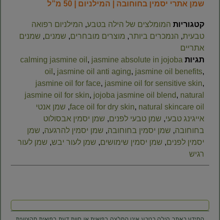
שמן אתרי יסמין בחוחובה | המילניום | 50 מ”ל
קטגוריות
המומלצים של הילה בטבע
,
המילניום רפואה
טבעית
,
הנמכרים ביותר
,
מוצרים מובחרים
,
שמנים
,
שמנים
אתריים
תגיות
jasmine absolute in jojoba
,
calming jasmine oil
oil
,
jasmine oil anti aging
,
jasmine oil benefits
,
jasmine oil for face
,
jasmine oil for sensitive skin
,
jasmine oil for skin
,
jojoba jasmine oil blend
,
natural
natural skincare oil
,
face oil for dry skin
,
שמן אנטי
אייגינג טבעי
,
שמן טבעי לפנים
,
שמן יסמין אבסולוט
בחוחובה
,
שמן יסמין בחוחובה
,
שמן יסמין להרגעה
,
שמן
יסמין לפנים
,
שמן יסמין שימושים
,
שמן לעור יבש
,
שמן לעור
רגיש
המידע באתר הילה בטבע אינו המלצה רפואית או חוות דעת רפואית מקצועית