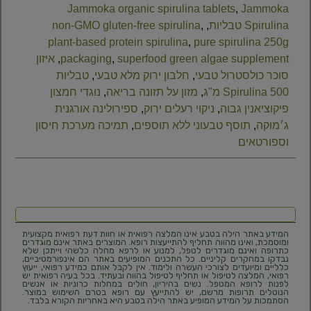
Jammoka organic spirulina tablets
,
Jammoka
Spirulina טבליות
,
,
non-GMO gluten-free spirulina
plant-based protein spirulina
,
pure spirulina 250g
superfood green algae supplement
,
packaging
,
איזון
סוכר כולסטרול טבעי
,
חלבון ירוק מלא טבעי
,
טבליות
Spirulina 500 מ"ג
,
מזון על תזונה בריאה
,
נוגדי חמצון
פיקוציאנין גבוה
,
ניקוי רעלים ירוק
,
ספירולינה אורגנית
ג׳מוקה
,
תוסף טבעוני ללא תוספים
,
תמיכה מערכת חיסון
וספורטאים
המידע באתר הילה בטבע אינו המלצה רפואית או חוות דעת רפואית מקצועית
ומוסמכת, ואינו מהווה תחליף להתייעצות רופא. המוצרים באתר אינם מוגדרים
כתרופה ואינם מוגדרים לטפל, למנוע או לרפא מחלה כלשהי וייתכן שלא
נבדקו במחקרים קליניים. כל התכנים המופיעים באתר הם אינפורמטיביים,
כלליים ומיועדים לצורכי העשרה ולימוד. אין לקבל אותם כמידע רפואי, ייעוץ
רפואי, המלצה לטיפול או תחליף לטיפול בהווה ובעתיד. בכל בעיה רפואית יש
לפנות לרופא המטפל. נשים בהיריון, חולים במחלות כרוניות או אנשים
הנוטלים תרופות מרשם, יש להתייעץ עם רופא בטרם השימוש במוצר.
הסתמכות על המידע המופיע באתר הילה בטבע היא באחריות הקורא בלבד.