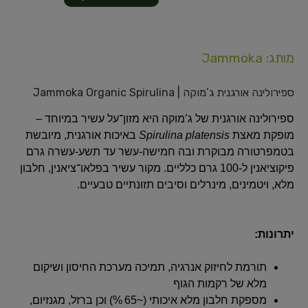
מותג: Jammoka
ספירולינה אורגנית ג’מוקה | Jammoka Organic Spirulina
ספירולינה אורגנית של ג’מוקה היא מזון־על עשיר במיוחד –
מופקת מאצת
Spirulina platensis
באיכות אורגנית, מיובשת
בטמפרטורה מבוקרת ובה חמישה-עשר עד תשע-עשרה גרם
פיקוציאנין ל‑100 גרם כלליים. מקור עשיר בפלאו־ציאנין, חלבון
מלא, ויטמינים, מינרלים וסיבים תזונתיים טבעיים.
יתרונות:
תורמת לחיזוק אנרגיה, תמיכה מערכת החיסון ושיקום
מלא של רקמות הגוף
מספקת חלבון מלא איכותי (~65 %) וכן ברזל, מגנזיום,