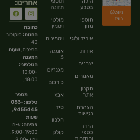
הילה
תוספי
אחרינו:
בטבע
תזונה
ניווט
בוויז
תוספי
מולטי
מזון
ויטמין
כתובת
החנות:
סוקולוב
אירידיולוגיה
ויטמינים
40
הרצליה,
שעות
אודות
אומגה
3
המענה
יצרנים
הטלפוני:
מגנזיום
10:00-
מאמרים
18:00,
כורכום
תקנון
אתר
אבץ
מספר
טלפון: 053-
הצהרת
סידן
9455445,
נגישות
שעות
חלבון
פתיחה:
א-ה
החזר
כספי
קולגן
9:00-19:00,
והחזרות
יום ו 9:00-