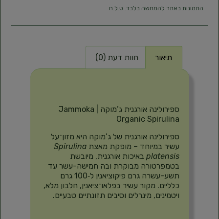
התמונות באתר להמחשה בלבד. ט.ל.ח
תיאור
חוות דעת (0)
תיאור
ספירולינה אורגנית ג’מוקה | Jammoka
Organic Spirulina
ספירולינה אורגנית של ג’מוקה היא מזון־על
עשיר במיוחד – מופקת מאצת
Spirulina
platensis
באיכות אורגנית, מיובשת
בטמפרטורה מבוקרת ובה חמישה-עשר עד
תשע-עשרה גרם פיקוציאנין ל‑100 גרם
כלליים. מקור עשיר בפלאו־ציאנין, חלבון מלא,
ויטמינים, מינרלים וסיבים תזונתיים טבעיים.