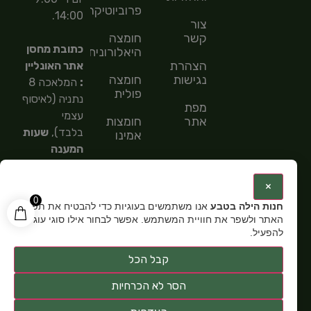
פרוביוטיקה
14:00.
צור
קשר
חומצה
כתובת מחסן
היאלורונית
הצהרת
אתר האונליין
נגישות
חומצה
:
המלאכה 8
פולית
נתניה (לאיסוף
מפת
עצמי
אתר
חומצות
בלבד),
שעות
אמינו
המענה
חומצות
הטלפוני
שומן
9:00-
:
×
15:00,
מספר
0
חנות הילה בטבע
אנו משתמשים בעוגיות כדי להבטיח את תפקוד
טלפון: 054-
האתר ולשפר את חוויית המשתמש. אפשר לבחור אילו סוגי עוגיות
5585151,
שעות
להפעיל.
פתיחה:
א-ה
קבל הכל
9:00-15:00
הסר לא הכרחיות