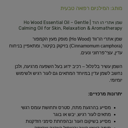
מותג: המילניום רפואה טבעית
שמן אתרי הו הוד | Ho Wood Essential Oil – Gentle
Calming Oil for Skin, Relaxation & Aromatherapy
שמן אתרי הו־ווד (Ho Wood) מופק מעץ הקמפור
(Cinnamomum camphora) בזיקוק בקיטור, ומתאפיין בניחוח
עדין, עצי־פרחוני ונעים.
השמן עשיר בלינלול – רכיב ידוע בעל השפעה מרגיעה, ולכן
נחשב לשמן עדין במיוחד המתאים גם לעור רגיש ולשימוש
יומיומי.
יתרונות מרכזיים:
מסייע בהרגעת מתח, סטרס ותחושת עומס רגשי
מתאים לעור רגיש, יבש או בוגר
מסייע בשיקום העור ובהפחתת סימני הזדקנות