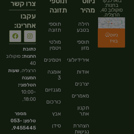
ניווט
תוספי
בואו לבקר
צרו קשר
בחנות:
מהיר
תזונה
סוקולוב 40,
עקבו
הרצליה.
הילה
תוספי
אחרינו:
בטבע
תזונה
ניווט
בוויז
תוספי
מולטי
מזון
ויטמין
כתובת
החנות:
סוקולוב
אירידיולוגיה
ויטמינים
40
הרצליה,
שעות
אודות
אומגה
3
המענה
יצרנים
הטלפוני:
מגנזיום
10:00-
מאמרים
18:00,
כורכום
תקנון
אתר
אבץ
מספר
טלפון: 053-
הצהרת
סידן
9455445,
נגישות