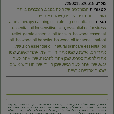
מק"ט
7290013526618
קטגוריות
המומלצים של הילה בטבע
,
הנמכרים ביותר
,
מוצרים מובחרים
,
שמנים
,
שמנים אתריים
תגיות
,
calming essential oil
,
aromatherapy calming oil
essential oil for sensitive skin
,
essential oil for stress
relief
,
gentle essential oil for skin
,
ho wood essential
oil
,
ho wood oil benefits
,
ho wood oil for acne
,
linalool
natural skincare essential oil
,
rich essential oil
,
שמן
אתרי אנטי אייגינג
,
שמן אתרי הו ווד
,
שמן אתרי לאקנה
,
שמן
אתרי להפגת סטרס
,
שמן אתרי להרגעה
,
שמן אתרי לעור
יבש
,
שמן אתרי לעור רגיש
,
שמן הו ווד
,
שמן הו ווד שימושים
,
שמנים אתריים טבעיים
המידע באתר הילה בטבע אינו המלצה רפואית או חוות דעת רפואית מקצועית
ומוסמכת, ואינו מהווה תחליף להתייעצות רופא. המוצרים באתר אינם מוגדרים
כתרופה ואינם מוגדרים לטפל, למנוע או לרפא מחלה כלשהי וייתכן שלא
נבדקו במחקרים קליניים. כל התכנים המופיעים באתר הם אינפורמטיביים,