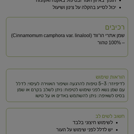
תומך באיזון העור ובטיפול באקנה ואקזמה
יכול לסייע בהקלה על צינון ושיעול
רכיבים
שמן אתרי הו־ווד (Cinnamomum camphora var. linalool)
– 100% טהור
הוראות שימוש
לדיפיוזר: 3–5 טיפות להרגעה ושיפור האווירה לעיסוי: לדלל
עם שמן נשא לפני שימוש לטיפוח: ניתן לשלב בקרם או שמן
בסיס לשאיפה: ניתן להשתמש באדים או על טישו
חשוב לשים לב
לשימוש חיצוני בלבד
יש לדלל לפני שימוש על העור