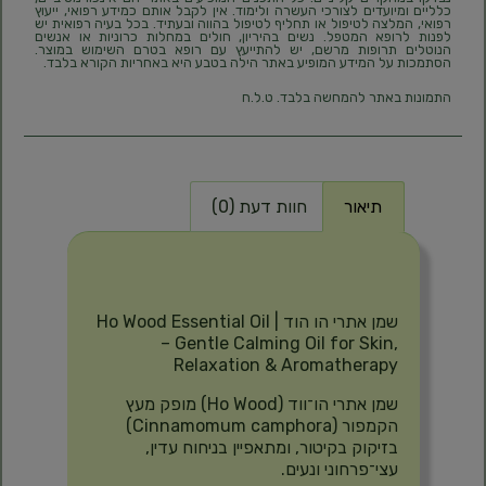
כלליים ומיועדים לצורכי העשרה ולימוד. אין לקבל אותם כמידע רפואי, ייעוץ
רפואי, המלצה לטיפול או תחליף לטיפול בהווה ובעתיד. בכל בעיה רפואית יש
לפנות לרופא המטפל. נשים בהיריון, חולים במחלות כרוניות או אנשים
הנוטלים תרופות מרשם, יש להתייעץ עם רופא בטרם השימוש במוצר.
הסתמכות על המידע המופיע באתר הילה בטבע היא באחריות הקורא בלבד.
התמונות באתר להמחשה בלבד. ט.ל.ח
תיאור
חוות דעת (0)
תיאור
שמן אתרי הו הוד | Ho Wood Essential Oil
– Gentle Calming Oil for Skin,
Relaxation & Aromatherapy
שמן אתרי הו־ווד (Ho Wood) מופק מעץ
הקמפור (Cinnamomum camphora)
בזיקוק בקיטור, ומתאפיין בניחוח עדין,
עצי־פרחוני ונעים.