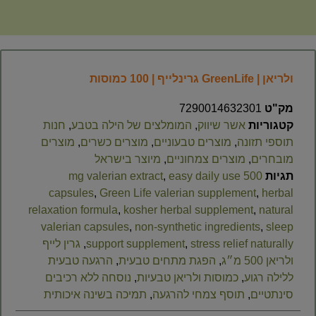
ולריאן | GreenLife גרינלייף | 100 כמוסות
מק"ט
7290014632301
קטגוריות
אשר שיווק
,
המומלצים של הילה בטבע
,
חנות
תוספי תזונה
,
מוצרים טבעוניים
,
מוצרים כשרים
,
מוצרים
מובחרים
,
מוצרים צמחוניים
,
מיוצר בישראל
תגיות
500 mg valerian extract
easy daily use
,
capsules
,
Green Life valerian supplement
,
herbal
relaxation formula
,
kosher herbal supplement
,
natural
valerian capsules
,
non-synthetic ingredients
,
sleep
stress relief naturally
,
support supplement
,
גרין לייף
ולריאן 500 מ״ג
,
הפגת מתחים טבעית
,
הרגעה טבעית
ללילה רגוע
,
כמוסות ולריאן טבעיות
,
נוסחה ללא רכיבים
סינתטיים
,
תוסף צמחי להרגעה
,
תמיכה בשינה איכותית