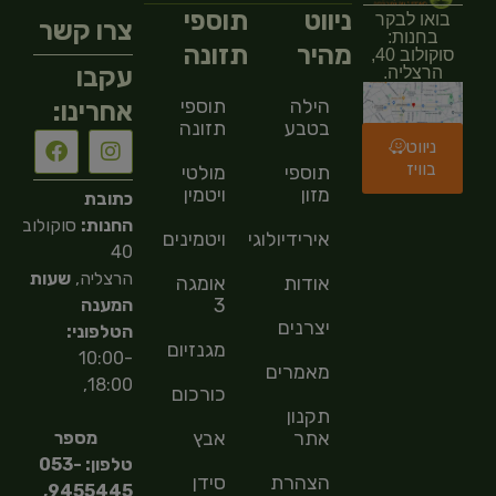
ניווט
תוספי
בואו לבקר
צרו קשר
בחנות:
מהיר
תזונה
סוקולוב 40,
עקבו
הרצליה.
הילה
תוספי
אחרינו:
בטבע
תזונה
ניווט
בוויז
תוספי
מולטי
מזון
ויטמין
כתובת
החנות:
סוקולוב
אירידיולוגיה
ויטמינים
40
הרצליה,
שעות
אודות
אומגה
3
המענה
יצרנים
הטלפוני:
מגנזיום
10:00-
מאמרים
18:00,
כורכום
תקנון
אתר
אבץ
מספר
טלפון: 053-
הצהרת
סידן
9455445,