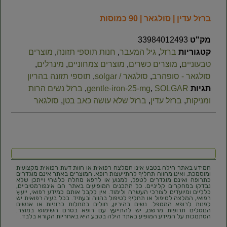
ברזל עדין | סולגאר | 90 כמוסות
מק"ט
33984012493
קטגוריות
ברזל
,
גיל המעבר
,
חנות תוספי תזונה
,
מוצרים
טבעוניים
,
מוצרים כשרים
,
מוצרים צמחוניים
,
מינרלים
,
סולגאר - סופהרב
,
סולגאר / solgar
,
תוספי תזונה בהריון
תגיות
SOLGAR
,
gentle-iron-25-mg
,
ברזל נשים הרות
ומניקות
,
ברזל עדין
,
ברזל שלא עושה כאב בטן
,
סולגאר
המידע באתר הילה בטבע אינו המלצה רפואית או חוות דעת רפואית מקצועית
ומוסמכת, ואינו מהווה תחליף להתייעצות רופא. המוצרים באתר אינם מוגדרים
כתרופה ואינם מוגדרים לטפל, למנוע או לרפא מחלה כלשהי וייתכן שלא
נבדקו במחקרים קליניים. כל התכנים המופיעים באתר הם אינפורמטיביים,
כלליים ומיועדים לצורכי העשרה ולימוד. אין לקבל אותם כמידע רפואי, ייעוץ
רפואי, המלצה לטיפול או תחליף לטיפול בהווה ובעתיד. בכל בעיה רפואית יש
לפנות לרופא המטפל. נשים בהיריון, חולים במחלות כרוניות או אנשים
הנוטלים תרופות מרשם, יש להתייעץ עם רופא בטרם השימוש במוצר.
הסתמכות על המידע המופיע באתר הילה בטבע היא באחריות הקורא בלבד.