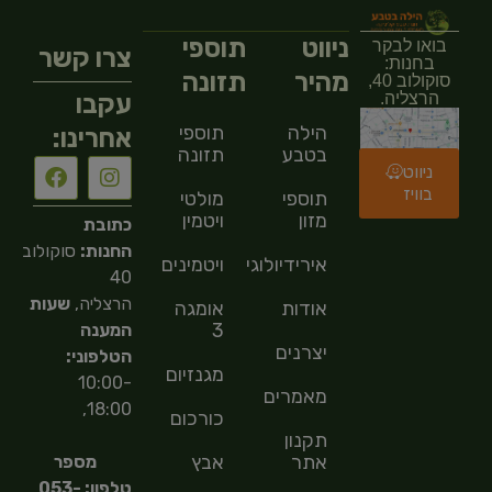
ניווט
תוספי
בואו לבקר
צרו קשר
בחנות:
מהיר
תזונה
סוקולוב 40,
עקבו
הרצליה.
הילה
תוספי
אחרינו:
בטבע
תזונה
ניווט
בוויז
תוספי
מולטי
מזון
ויטמין
כתובת
החנות:
סוקולוב
אירידיולוגיה
ויטמינים
40
הרצליה,
שעות
אודות
אומגה
3
המענה
יצרנים
הטלפוני:
מגנזיום
10:00-
מאמרים
18:00,
כורכום
תקנון
אתר
אבץ
מספר
טלפון: 053-