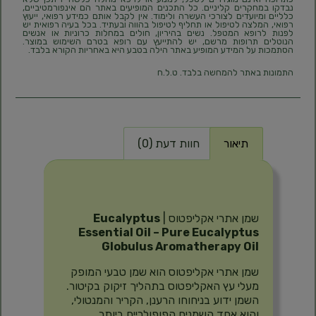
נבדקו במחקרים קליניים. כל התכנים המופיעים באתר הם אינפורמטיביים,
כלליים ומיועדים לצורכי העשרה ולימוד. אין לקבל אותם כמידע רפואי, ייעוץ
רפואי, המלצה לטיפול או תחליף לטיפול בהווה ובעתיד. בכל בעיה רפואית יש
לפנות לרופא המטפל. נשים בהיריון, חולים במחלות כרוניות או אנשים
הנוטלים תרופות מרשם, יש להתייעץ עם רופא בטרם השימוש במוצר.
הסתמכות על המידע המופיע באתר הילה בטבע היא באחריות הקורא בלבד.
התמונות באתר להמחשה בלבד. ט.ל.ח
תיאור
חוות דעת (0)
תיאור
שמן אתרי אקליפטוס |
Eucalyptus
Essential Oil – Pure Eucalyptus
Globulus Aromatherapy Oil
שמן אתרי אקליפטוס הוא שמן טבעי המופק
מעלי עץ האקליפטוס בתהליך זיקוק בקיטור.
השמן ידוע בניחוחו הרענן, הקריר והמנטולי,
והוא אחד השמנים הפופולריים ביותר