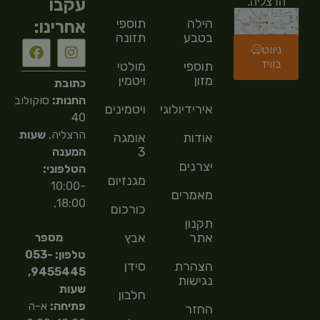
עקבו
הרצליה.
הילה
תוספי
אחרינו:
בטבע
תזונה
ניווט
בוויז
תוספי
מולטי
מזון
ויטמין
כתובת
החנות:
סוקולוב
אירידיולוגיה
ויטמינים
40
הרצליה,
שעות
אודות
אומגה
3
המענה
יצרנים
הטלפוני:
מגנזיום
10:00-
מאמרים
18:00,
כורכום
תקנון
אתר
אבץ
מספר
טלפון: 053-
הצהרת
סידן
9455445,
נגישות
שעות
חלבון
פתיחה:
א-ה
החזר