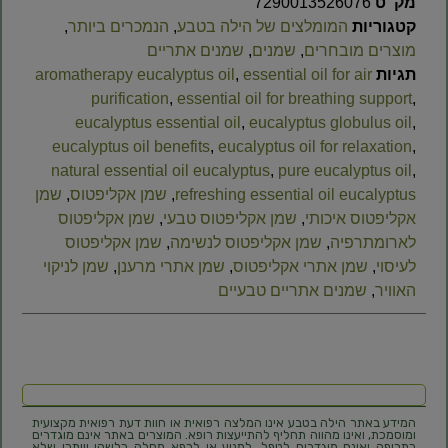
מק"ט
7290013526076
קטגוריות
המומלצים של הילה בטבע
,
הנמכרים ביותר
,
מוצרים מובחרים
,
שמנים
,
שמנים אתריים
תגיות
essential oil for air
,
aromatherapy eucalyptus oil
purification
,
essential oil for breathing support
,
eucalyptus essential oil
,
eucalyptus globulus oil
,
eucalyptus oil benefits
,
eucalyptus oil for relaxation
,
natural essential oil eucalyptus
,
pure eucalyptus oil
,
refreshing essential oil eucalyptus
,
שמן אקליפטוס
,
שמן
אקליפטוס איכותי
,
שמן אקליפטוס טבעי
,
שמן אקליפטוס
לארומתרפיה
,
שמן אקליפטוס לנשימה
,
שמן אקליפטוס
לעיסוי
,
שמן אתרי אקליפטוס
,
שמן אתרי מרענן
,
שמן לניקוי
האוויר
,
שמנים אתריים טבעיים
המידע באתר הילה בטבע אינו המלצה רפואית או חוות דעת רפואית מקצועית
ומוסמכת, ואינו מהווה תחליף להתייעצות רופא. המוצרים באתר אינם מוגדרים
כתרופה ואינם מוגדרים לטפל, למנוע או לרפא מחלה כלשהי וייתכן שלא