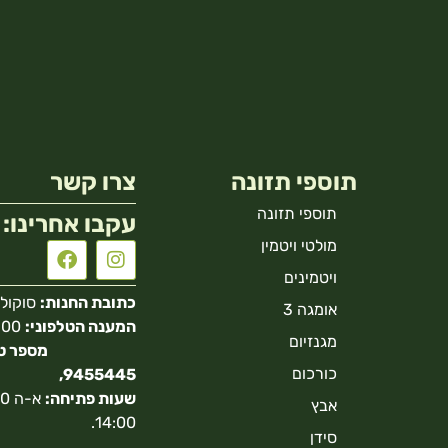
תוספי תזונה
צרו קשר
תוספי תזונה
עקבו אחרינו:
מולטי ויטמין
ויטמינים
כתובת החנות:
סוקולוב 40 הר
אומגה 3
המענה הטלפוני:
מגנזיום
כורכום
9455445,
שעות פתיחה:
אבץ
14:00.
סידן