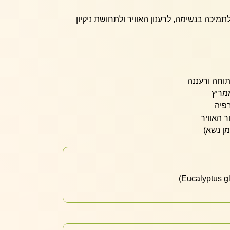
מיכה בנשימה, לרענון האוויר ולתחושת ניקיון
וחה ורעננה
ממריץ
פיה
ר האוויר
ן נשא)