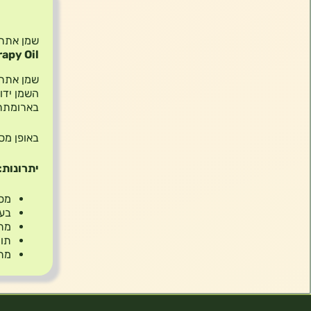
תיאור
שמן אתרי
apy Oil
שמן אתרי
השמן ידוע
בארומתר
באופן מס
יתרונות:
מסי
בעל
מת
תור
מתא