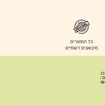
כל המוצרים
מיבואנים רשמיים
יתכן
ם :
עד 299₪ עלות משלוח 22₪, ברכישה של 300-599 ₪