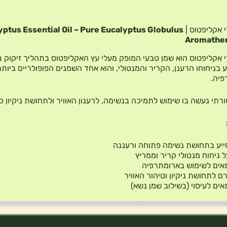
 אקליפטוס |
yptus Essential Oil – Pure Eucalyptus Globulus
Aromather
 אקליפטוס הוא שמן טבעי המופק מעלי עץ האקליפטוס בתהליך זיקוק ב
 בניחוחו הרענן, הקריר והמנטולי, והוא אחד השמנים הפופולריים ביותר
פיה.
ורתי נעשה בו שימוש לתמיכה בנשימה, לרענון האוויר ולתחושת ניקיון כ
יע בתחושת נשימה פתוחה ורעננה
 ניחוח מנטולי קריר וממריץ
אים לשימוש בארומתרפיה
ם לתחושת ניקיון וטיהור האוויר
ים לעיסוי (בשילוב שמן נשא)