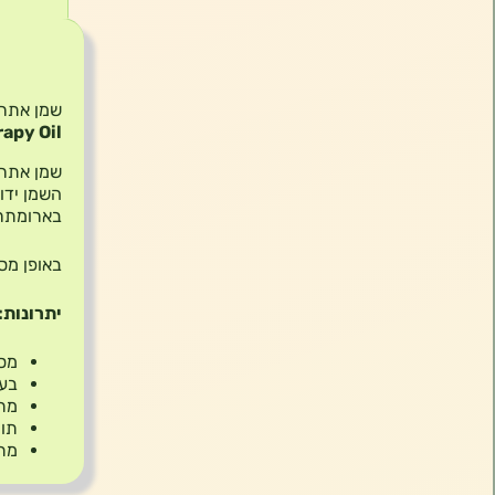
תיאור
שמן אתרי
apy Oil
שמן אתרי
השמן ידוע
בארומתר
באופן מס
יתרונות:
מסי
בעל
מת
תור
מתא