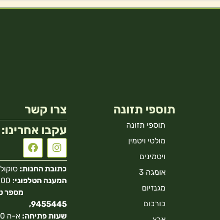
תוספי תזונה
צרו קשר
תוספי תזונה
עקבו אחרינו:
מולטי ויטמין
ויטמינים
כתובת החנות:
סוקולוב 40 הר
אומגה 3
המענה הטלפוני:
מגנזיום
כורכום
9455445,
שעות פתיחה:
אבץ