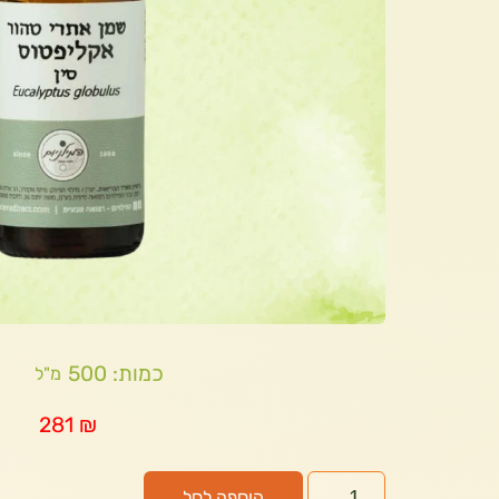
כמות: 500
מ"ל
281
₪
הוספה לסל