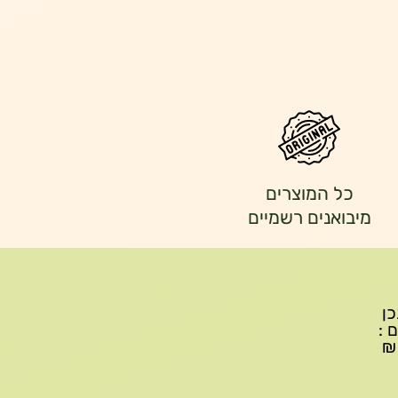
כל המוצרים
מיבואנים רשמיים
יתכן
ם :
עד 299₪ עלות משלוח 22₪, ברכישה של 300-599 ₪