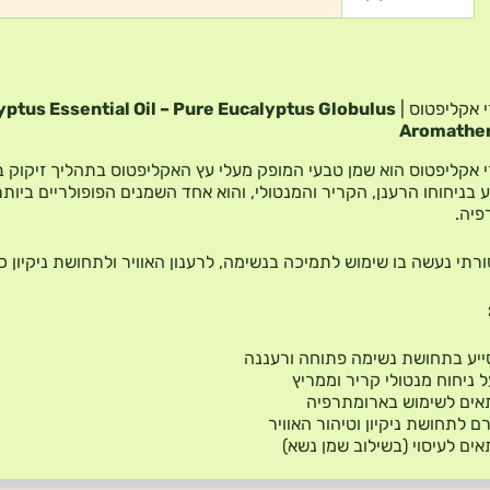
 אקליפטוס |
yptus Essential Oil – Pure Eucalyptus Globulus
Aromather
 אקליפטוס הוא שמן טבעי המופק מעלי עץ האקליפטוס בתהליך זיקוק ב
 בניחוחו הרענן, הקריר והמנטולי, והוא אחד השמנים הפופולריים ביותר
פיה.
ורתי נעשה בו שימוש לתמיכה בנשימה, לרענון האוויר ולתחושת ניקיון כ
יע בתחושת נשימה פתוחה ורעננה
 ניחוח מנטולי קריר וממריץ
אים לשימוש בארומתרפיה
ם לתחושת ניקיון וטיהור האוויר
ים לעיסוי (בשילוב שמן נשא)