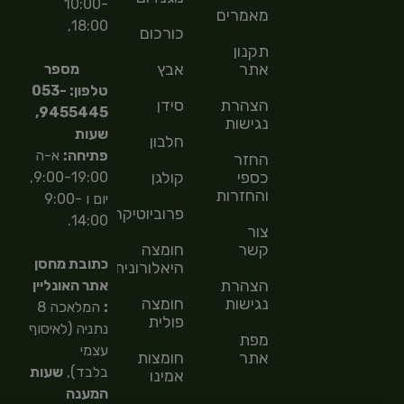
10:00-
מאמרים
18:00,
כורכום
תקנון
אתר
אבץ
מספר
טלפון: 053-
הצהרת
סידן
9455445,
נגישות
שעות
חלבון
פתיחה:
א-ה
החזר
כספי
קולגן
9:00-19:00,
והחזרות
יום ו 9:00-
פרוביוטיקה
14:00.
צור
קשר
חומצה
כתובת מחסן
היאלורונית
הצהרת
אתר האונליין
נגישות
חומצה
:
המלאכה 8
פולית
נתניה (לאיסוף
מפת
עצמי
אתר
חומצות
בלבד),
שעות
אמינו
המענה