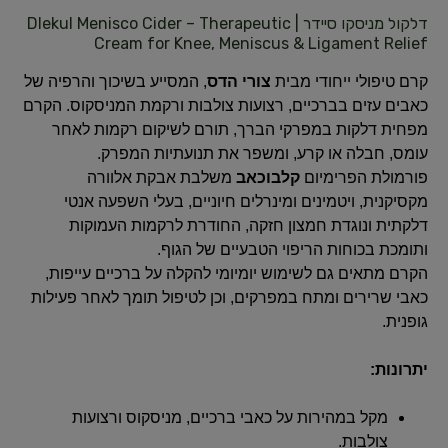
דלקול מניסקו סיידר | Dlekul Menisco Cider – Therapeutic
Cream for Knee, Meniscus & Ligament Relief
קרם טיפולי ייחודי מבית
צורי הדס
, המסייע בשיכוך והרפיה של
כאבים עזים בברכיים, רצועות צולבות ורקמת המניסקוס. הקרם
מפחית דלקות במפרקי הברך, תורם לשיקום רקמות לאחר
עומס, חבלה או קרע, ומשפר את תנועתיות המפרק.
פורמולת הפרימיום
קלבוכאב
משלבת אבקת אלוורה
מקסיקנית, ויטמינים ומינרלים חיוניים, בעלי השפעה אנטי
דלקתית ונוגדת חמצון חזקה, החודרת לרקמות העמוקות
ותומכת בכוחות הריפוי הטבעיים של הגוף.
הקרם מתאים גם לשימוש יומיומי להקלה על ברכיים עייפות,
כאבי שרירים ומתח במפרקים, וכן לטיפול תומך לאחר פעילות
גופנית.
יתרונות:
מקל במהירות על כאבי ברכיים, מניסקוס ורצועות
צולבות.