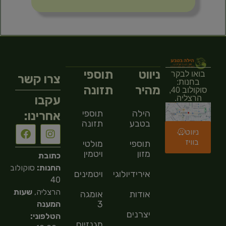
ניווט
תוספי
בואו לבקר
צרו קשר
בחנות:
מהיר
תזונה
סוקולוב 40,
עקבו
הרצליה.
הילה
תוספי
אחרינו:
בטבע
תזונה
ניווט
בוויז
תוספי
מולטי
מזון
ויטמין
כתובת
החנות:
סוקולוב
אירידיולוגיה
ויטמינים
40
הרצליה,
שעות
אודות
אומגה
3
המענה
יצרנים
הטלפוני:
מגנזיום