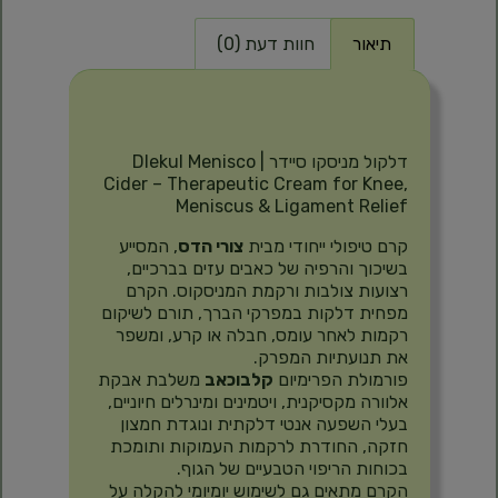
תיאור
חוות דעת (0)
תיאור
דלקול מניסקו סיידר | Dlekul Menisco
Cider – Therapeutic Cream for Knee,
Meniscus & Ligament Relief
קרם טיפולי ייחודי מבית
צורי הדס
, המסייע
בשיכוך והרפיה של כאבים עזים בברכיים,
רצועות צולבות ורקמת המניסקוס. הקרם
מפחית דלקות במפרקי הברך, תורם לשיקום
רקמות לאחר עומס, חבלה או קרע, ומשפר
את תנועתיות המפרק.
פורמולת הפרימיום
קלבוכאב
משלבת אבקת
אלוורה מקסיקנית, ויטמינים ומינרלים חיוניים,
בעלי השפעה אנטי דלקתית ונוגדת חמצון
חזקה, החודרת לרקמות העמוקות ותומכת
בכוחות הריפוי הטבעיים של הגוף.
הקרם מתאים גם לשימוש יומיומי להקלה על