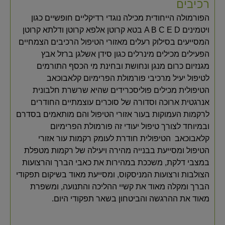
רכיבים
הפורמולה הייחודית מכילה נוגדי רדיקליים חופשיים כגון
ויטמינים A B C E D בטא קרוטן אלפא קרוטן ודלתא קרוטן
המסייעים בסילוק רעלים מאזורי הטיפול הרכיבים הצמחיים
הפעילים מכילים מינרלים כגון סידן אשלגן ברזל אבץ
מגנזיום כרום מנגן ונחושת ובחינת מי הכסף התורמים
לטיפול יעיל מרכיבי פורמולת הפרימיום קלאבוכאב
הטיפולית מכילים פוליסכרידים שהיא שרשרת חלבונית
אנרגטית ארוכה וסדורה של סוכרים עוצמתיים החודרים
לרקמות העמוקות בעור אזורי הטיפול והם מותאמים בסדרם
ובמיוחד לצורך טיפול יעודי זה פורמולת הפרימיום
קלאבוכאב הטיפולית חודרת לעומק רקמות עור אזורי
הטיפול ומסייעת בבנייה מהירה ויעילה של רקמות מטפלת
במצבי דלקת, משככת במהירות את כאבי הברך והרצועות
הצולבות ורצועות המניסקוס, ומסייעת מאוד בשיקום תפקודי
הברך ומקלה מאוד את קשיי ההליכה והתנועה, ומשפרת
מאוד את ההרגשה והביטחון בשאר תפקודי היום.