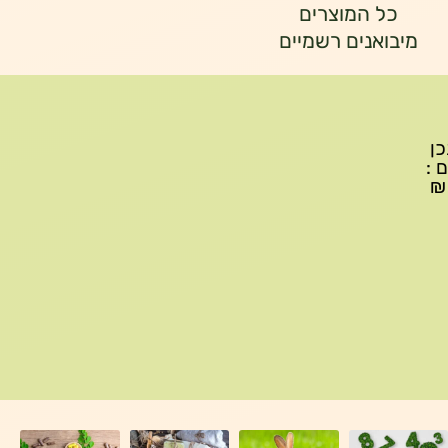
כל המוצרים
מיבואנים רשמיים
יתכן
ם :
עד 299₪ עלות משלוח 22₪, ברכישה של 300-599 ₪