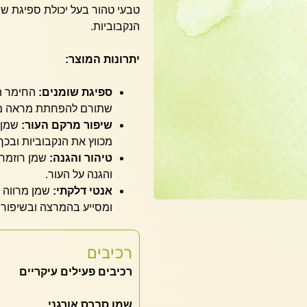
טבעי טהור בעל יכולת ספיגת שומ
הנקבוביות.
יתרונות המוצר:
ספיגת שומנים:
החימר הל
שתורם להפחתת מראה מבר
שיפור מרקם העור:
שמן ס
מכווץ את הנקבוביות ובכך
טיהור והגנה:
שמן רוזמרין
והגנה על העור.
אנטי דלקתי:
שמן מרווה א
ומסייע בהמרצה ובשיפור 
רכיבים
רכיבים פעילים עיקריים
שמן סברס אורגני