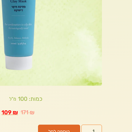
כמות: 100
מ"ל
109
₪
171
₪
הוספה לסל