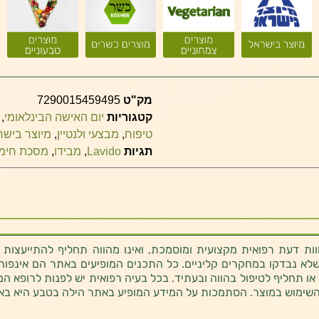
מק"ט
7290015459495
קטגוריות
יום האישה הבינלאומי
,
טיפוח
,
מבצעי ולנטיין
,
מיוצר בישר
תגיות
Lavido
,
מבידו
,
מסכת חימר
ת דעת רפואית מקצועית ומוסמכת, ואינו מהווה תחליף להתייעצות 
לא נבדקו במחקרים קליניים. כל התכנים המופיעים באתר הם אינפורמטי
 או תחליף לטיפול בהווה ובעתיד. בכל בעיה רפואית יש לפנות לרופא המ
השימוש במוצר. הסתמכות על המידע המופיע באתר הילה בטבע היא בא