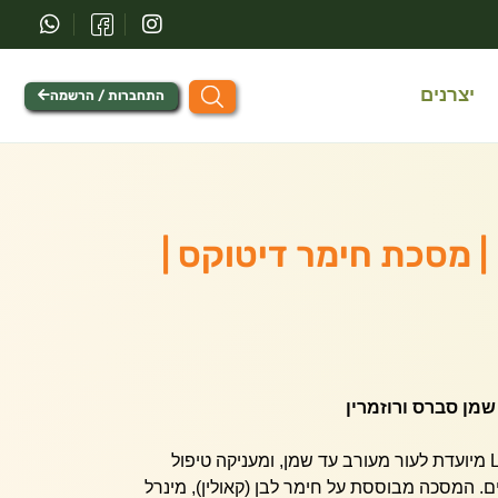
יצרנים
התחברות / הרשמה
לבידו / Lavido | מסכת חימר דיטוקס |
שמן סברס ורוזמרין
מסיכת חימר דיטוקס של Lavido מיועדת לעור מעורב עד שמן, ומעניקה טיפול
ם. המסכה מבוססת על חימר לבן (קאולין), מינרל