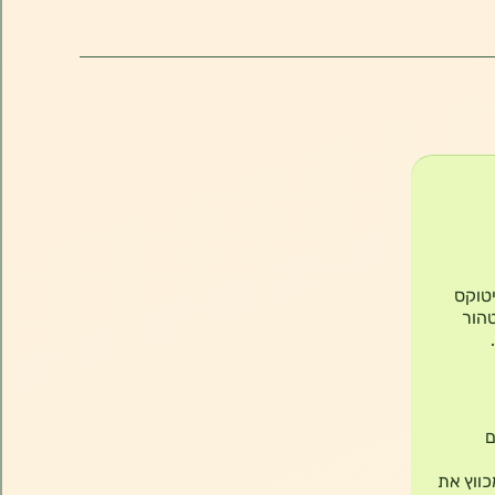
ל דיטוקס
טהור
ם
כווץ את