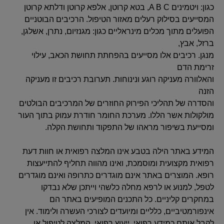
כגון: ויטמינים A B C, בטא קרוטן, אלפא קרוטן ודלתא קרוטן
המסייעים בסילוק רעלים מאזור הטיפול. הרכיבים הבוטניים
הפועלים מתוך מכלים מינראליים כגון: מגנזיום, נתרן, אשלגן,
ברזל, אבץ,
מנגן. רכיבים אלו מסייעים בהפחתת תחושת הכאב, עילוי
זרימת הדם
והאלוורה מעניקה רוגע ונינוחות. תערובת רכיבים זו מעניקה
הזנה
והסדרה של תהליכי הפירוק החוזרים של המרכיבים הבולטים
מולקולות אשר הללו. מערכת החומר חודרת עמוק בתוך העור
ומסייעת בשיפור מראהו של התפקוד ותחושת הקלה.
המידע באתר הילה בטבע אינו המלצה רפואית או חוות דעת
רפואית מקצועית ומוסמכת, ואינו מהווה תחליף להתייעצות
רופא. המוצרים באתר אינם מוגדרים כתרופה ואינם מוגדרים
לטפל, למנוע או לרפא מחלה כלשהי וייתכן שלא נבדקו
במחקרים קליניים. כל התכנים המופיעים באתר הם
אינפורמטיביים, כלליים ומיועדים לצורכי העשרה ולימוד. אין
לקבל אותם כמידע רפואי, ייעוץ רפואי, המלצה לטיפול או