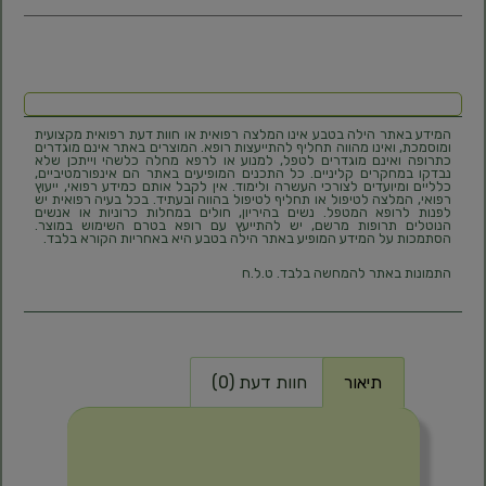
המידע באתר הילה בטבע אינו המלצה רפואית או חוות דעת רפואית מקצועית
ומוסמכת, ואינו מהווה תחליף להתייעצות רופא. המוצרים באתר אינם מוגדרים
כתרופה ואינם מוגדרים לטפל, למנוע או לרפא מחלה כלשהי וייתכן שלא
נבדקו במחקרים קליניים. כל התכנים המופיעים באתר הם אינפורמטיביים,
כלליים ומיועדים לצורכי העשרה ולימוד. אין לקבל אותם כמידע רפואי, ייעוץ
רפואי, המלצה לטיפול או תחליף לטיפול בהווה ובעתיד. בכל בעיה רפואית יש
לפנות לרופא המטפל. נשים בהיריון, חולים במחלות כרוניות או אנשים
הנוטלים תרופות מרשם, יש להתייעץ עם רופא בטרם השימוש במוצר.
הסתמכות על המידע המופיע באתר הילה בטבע היא באחריות הקורא בלבד.
התמונות באתר להמחשה בלבד. ט.ל.ח
תיאור
חוות דעת (0)
תיאור