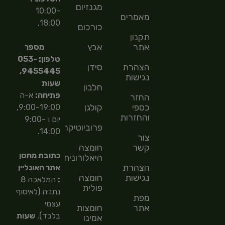
מגנזיום
10:00-
מאמרים
18:00,
כורכום
תקנון
אתר
אבץ
מספר
טלפון: 053-
הצהרת
סידן
9455445,
נגישות
שעות
חלבון
פתיחה:
א-ה
החזר
כספי
קולגן
9:00-19:00,
והחזרות
יום ו 9:00-
פרוביוטיקה
14:00.
צור
קשר
חומצה
כתובת מחסן
היאלורונית
הצהרת
אתר האונליין
נגישות
חומצה
:
המלאכה 8
פולית
נתניה (לאיסוף
מפת
עצמי
אתר
חומצות
בלבד),
שעות
אמינו