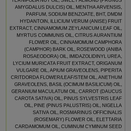
TERNIFOLIA NUT OIL, SWEET ALMOND (PRUNUS
AMYGDALUS DULCIS) OIL, MENTHA ARVENSIS,
PARFUM, SODIUM BENZOATE, BHT, DMDM
HYDANTOIN, ILLICIUM VERUM (ANISE) FRUIT
EXTRACT, CINNAMOMUM ZEYLANICUM LEAF OIL,
MYRTUS COMMUNIS OIL, CITRUS AURANTIUM
FLOWER OIL, CINNAMOMUM CAMPHORA
(CAMPHOR) BARK OIL, ROSEWOOD (ANIBA
ROSAEODORA) OIL, IMIDAZOLIDINYL UREA,
LYCIUM MURICATA FRUIT EXTRACT, ORIGANUM
VULGARE OIL, APIUM GRAVEOLENS, PIPERITA
CRITDORDA FLOWER/LEAF/STEM OIL, ANETHUM
GRAVEOLENS, BASIL (OCIMUM BASILICUM) OIL,
GERANIUM MACULATUM OIL, CARROT (DAUCUS
CAROTA SATIVA) OIL, PINUS SYLVESTRIS LEAF
OIL, PINE (PINUS PALUSTRIS) OIL, NIGELLA
SATIVA OIL, ROSMARINUS OFFICINALIS
(ROSEMARY) FLOWER OIL, ELETTARIA
CARDAMOMUM OIL, CUMINUM CYMINUM SEED