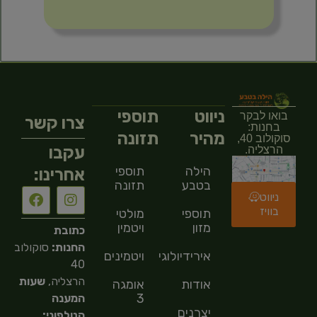
ניווט
תוספי
בואו לבקר
צרו קשר
בחנות:
מהיר
תזונה
סוקולוב 40,
עקבו
הרצליה.
הילה
תוספי
אחרינו:
בטבע
תזונה
ניווט
בוויז
תוספי
מולטי
מזון
ויטמין
כתובת
החנות:
סוקולוב
אירידיולוגיה
ויטמינים
40
הרצליה,
שעות
אודות
אומגה
3
המענה
יצרנים
הטלפוני: