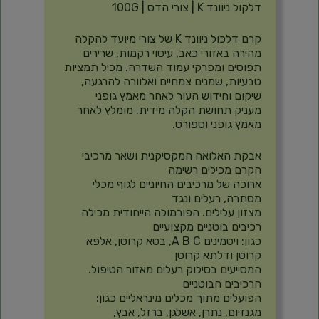
דלקול ניוונד K | צורי הדס | 100G
קרם דלכול ניוונד K של צורי מיועד להקלה
מהירה באזורי כאב, עיסוי רקמות, שרירים
תפוסים ומפרקי עמוד השדרה. מכיל תמציות
טבעיות, שמנים צמחיים ואלוורה להרגעה,
שיקום וחידוש העור לאחר מאמץ גופני
מעניק תחושת הקלה מידית. מומלץ לאחר
מאמץ גופני וספורט.
אבקת האלואה המקסיקנית ושאר מרכיבי
הקרם מכילים רשימה
ארוכה של מרכיבים החיוניים לגוף מכלי
מסתרה, רעלים ונגד
מצזון עלילים. הפורמולה הייחודית מכילה
רכיבים בוטניים מקצועיים
כגון: ויטמינים A B C, בטא קרוטן, אלפא
קרוטן ודלתא קרוטן
המסייעים בסילוק רעלים מאזור הטיפול.
הרכיבים הבוטניים
הפועלים מתוך מכלים מינראליים כגון:
מגנזיום, נתרן, אשלגן, ברזל, אבץ,