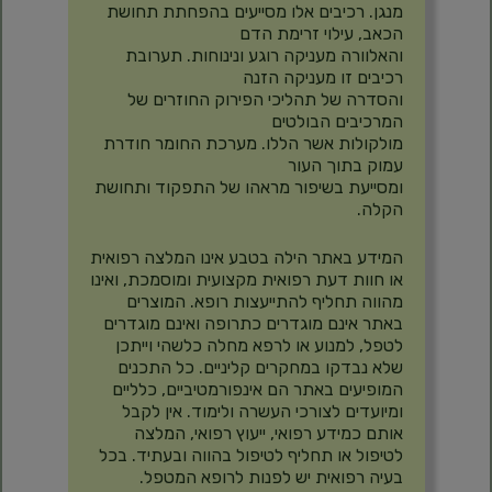
מנגן. רכיבים אלו מסייעים בהפחתת תחושת
הכאב, עילוי זרימת הדם
והאלוורה מעניקה רוגע ונינוחות. תערובת
רכיבים זו מעניקה הזנה
והסדרה של תהליכי הפירוק החוזרים של
המרכיבים הבולטים
מולקולות אשר הללו. מערכת החומר חודרת
עמוק בתוך העור
ומסייעת בשיפור מראהו של התפקוד ותחושת
הקלה.
המידע באתר הילה בטבע אינו המלצה רפואית
או חוות דעת רפואית מקצועית ומוסמכת, ואינו
מהווה תחליף להתייעצות רופא. המוצרים
באתר אינם מוגדרים כתרופה ואינם מוגדרים
לטפל, למנוע או לרפא מחלה כלשהי וייתכן
שלא נבדקו במחקרים קליניים. כל התכנים
המופיעים באתר הם אינפורמטיביים, כלליים
ומיועדים לצורכי העשרה ולימוד. אין לקבל
אותם כמידע רפואי, ייעוץ רפואי, המלצה
לטיפול או תחליף לטיפול בהווה ובעתיד. בכל
בעיה רפואית יש לפנות לרופא המטפל.