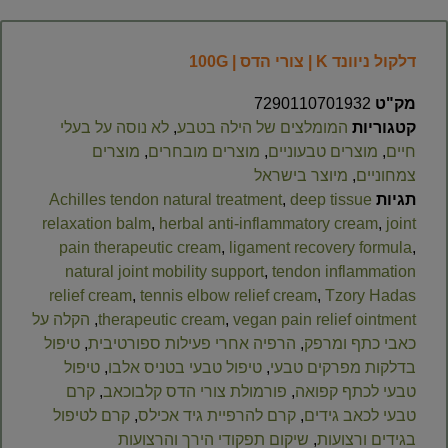
דלקול ניוונד K | צורי הדס | 100G
מק"ט
7290110701932
קטגוריות
המומלצים של הילה בטבע
,
לא נוסה על בעלי
חיים
,
מוצרים טבעוניים
,
מוצרים מובחרים
,
מוצרים
צמחוניים
,
מיוצר בישראל
תגיות
deep tissue
,
Achilles tendon natural treatment
relaxation balm
,
herbal anti-inflammatory cream
,
joint
pain therapeutic cream
,
ligament recovery formula
,
natural joint mobility support
,
tendon inflammation
relief cream
,
tennis elbow relief cream
,
Tzory Hadas
vegan pain relief ointment
,
therapeutic cream
,
הקלה על
כאבי כתף ומרפק
,
הרפיה אחרי פעילות ספורטיבית
,
טיפול
בדלקות מפרקים טבעי
,
טיפול טבעי בטניס אלבו
,
טיפול
טבעי לכתף קפואה
,
פורמולת צורי הדס קלבוכאב
,
קרם
טבעי לכאב גידים
,
קרם להרפיית גיד אכילס
,
קרם לטיפול
בגידים ורצועות
,
שיקום תפקודי הירך והרצועות