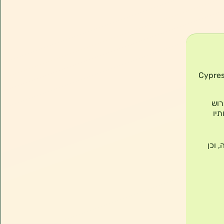
Cypress 
ץ הברוש
תיו
 וכן