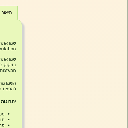
תיאור
תיאור
culation
בזיקוק בק
המאזנות,
השמן מתא
להפצת רי
יתרונות 
מסי
תומ
מתא