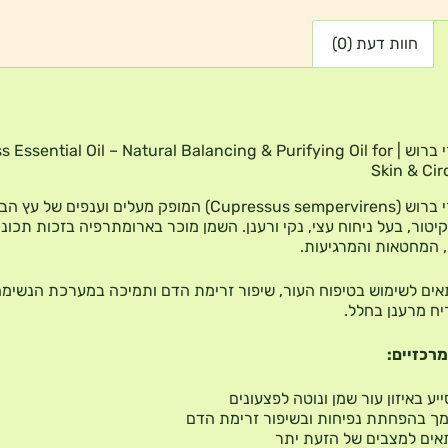
חוות דעת (0)
שמן אתרי ברוש | Essential Oil – Natural Balancing & Purifying Oil for
Skin & Cir
שמן אתרי ברוש (Cupressus sempervirens) המופק מעלים וענפים של ע
יטור, בעל ניחוח עצי, נקי ורענן. השמן מוכר בארומתרפיה בזכות תכונו
 המחטאות והמרגיעות.
ים לשימוש בטיפוח העור, שיפור זרימת הדם ותמיכה במערכת הנשימה,
ח מרענן בחלל.
מרכזיים:
יע באיזון עור שמן ונוטה לפצעונים
ך בהפחתת נפיחות ובשיפור זרימת הדם
ים למצבים של הזעת יתר