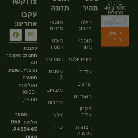
צרו קשר
בחנות:
מהיר
תזונה
סוקולוב 40,
עקבו
הרצליה.
הילה
תוספי
אחרינו:
בטבע
תזונה
ניווט
בוויז
תוספי
מולטי
מזון
ויטמין
כתובת
החנות:
סוקולוב
אירידיולוגיה
ויטמינים
40
הרצליה,
שעות
אודות
אומגה
3
המענה
יצרנים
הטלפוני:
מגנזיום
10:00-
מאמרים
18:00,
כורכום
תקנון
אתר
אבץ
מספר
טלפון: 053-
הצהרת
סידן
9455445,
נגישות
שעות