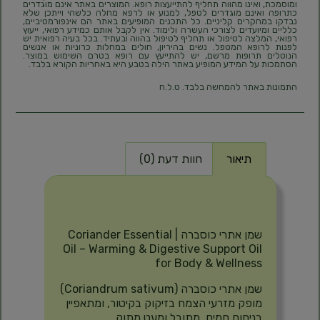
ומוסמכת, ואינו מהווה תחליף להתייעצות רופא. המוצרים באתר אינם מוגדרים
כתרופה ואינם מוגדרים לטפל, למנוע או לרפא מחלה כלשהי וייתכן שלא
נבדקו במחקרים קליניים. כל התכנים המופיעים באתר הם אינפורמטיביים,
כלליים ומיועדים לצורכי העשרה ולימוד. אין לקבל אותם כמידע רפואי, ייעוץ
רפואי, המלצה לטיפול או תחליף לטיפול בהווה ובעתיד. בכל בעיה רפואית יש
לפנות לרופא המטפל. נשים בהיריון, חולים במחלות כרוניות או אנשים
הנוטלים תרופות מרשם, יש להתייעץ עם רופא בטרם השימוש במוצר.
הסתמכות על המידע המופיע באתר הילה בטבע היא באחריות הקורא בלבד.
התמונות באתר להמחשה בלבד. ט.ל.ח
תיאור
חוות דעת (0)
תיאור
שמן אתרי כוסברה | Coriander Essential
Oil – Warming & Digestive Support Oil
for Body & Wellness
שמן אתרי כוסברה (Coriandrum sativum)
מופק מזרעי הצמח בזיקוק בקיטור, ומתאפיין
בניחוח חמים, מתובל ומעט מתוק.