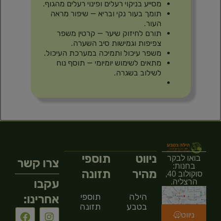
מסייע בניקוי רעלים ופינוי רעלים מהגוף.
תומך בעור נקי ובריא — שיפור מראה
העור.
תורם לחיזוק שיער — קרטין משפר
צפיפות וגמישות סיב השערה.
משפר עיכול ותמיכה במערכת העיכול.
מתאים לשימוש יומיומי — תוסף נוח
לשילוב בשגרה.
ניווט
תוספי
בואו לבקר
צרו קשר
בחנות:
מהיר
תזונה
סוקולוב 40,
עקבו
הרצליה.
הילה
תוספי
אחרינו:
בטבע
תזונה
ניווט