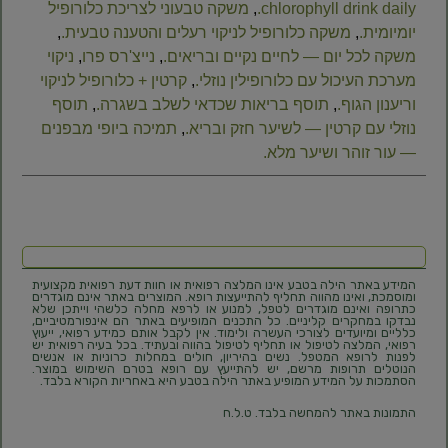
chlorophyll drink daily.
,
משקה טבעוני לצריכת כלורופיל
יומיומית.
,
משקה כלורופיל לניקוי רעלים והטענה טבעית.
,
משקה לכל יום — לחיים נקיים ובריאים.
,
נייצ'רס פרו
,
ניקוי
מערכת העיכול עם כלורופילין נוזלי.
,
קרטין + כלורופיל לניקוי
וריענון הגוף.
,
תוסף בריאות שכדאי לשלב בשגרה.
,
תוסף
נוזלי עם קרטין — לשיער חזק ובריא.
,
תמיכה ביופי מבפנים
— עור זוהר ושיער מלא.
המידע באתר הילה בטבע אינו המלצה רפואית או חוות דעת רפואית מקצועית
ומוסמכת, ואינו מהווה תחליף להתייעצות רופא. המוצרים באתר אינם מוגדרים
כתרופה ואינם מוגדרים לטפל, למנוע או לרפא מחלה כלשהי וייתכן שלא
נבדקו במחקרים קליניים. כל התכנים המופיעים באתר הם אינפורמטיביים,
כלליים ומיועדים לצורכי העשרה ולימוד. אין לקבל אותם כמידע רפואי, ייעוץ
רפואי, המלצה לטיפול או תחליף לטיפול בהווה ובעתיד. בכל בעיה רפואית יש
לפנות לרופא המטפל. נשים בהיריון, חולים במחלות כרוניות או אנשים
הנוטלים תרופות מרשם, יש להתייעץ עם רופא בטרם השימוש במוצר.
הסתמכות על המידע המופיע באתר הילה בטבע היא באחריות הקורא בלבד.
התמונות באתר להמחשה בלבד. ט.ל.ח