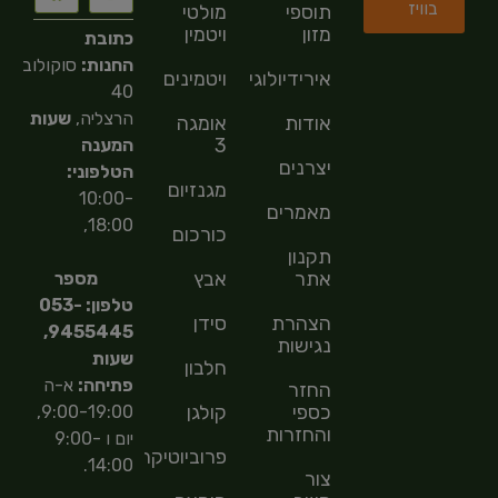
בוויז
תוספי
מולטי
מזון
ויטמין
כתובת
החנות:
סוקולוב
אירידיולוגיה
ויטמינים
40
הרצליה,
שעות
אודות
אומגה
3
המענה
יצרנים
הטלפוני:
מגנזיום
10:00-
מאמרים
18:00,
כורכום
תקנון
אתר
אבץ
מספר
טלפון: 053-
הצהרת
סידן
9455445,
נגישות
שעות
חלבון
פתיחה:
א-ה
החזר
כספי
קולגן
9:00-19:00,
והחזרות
יום ו 9:00-
פרוביוטיקה
14:00.
צור