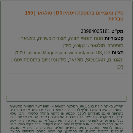
סידן ומגנזיום בתוספת ויטמין D3 | סולגאר | 150
טבליות
מק"ט
33984005181
קטגוריות
חנות תוספי תזונה
,
מוצרים כשרים
,
סולגאר -
סופהרב
,
סולגאר / solgar
,
סידן
תגיות
,
Calcium Magnesium with Vitamin D3
D3 סידן
ומגנזיום
,
SOLGAR
,
סולגאר
,
סידן ומגנזיום בתוספת ויטמין
D3
המידע באתר הילה בטבע אינו המלצה רפואית או חוות דעת רפואית מקצועית
ומוסמכת, ואינו מהווה תחליף להתייעצות רופא. המוצרים באתר אינם מוגדרים
כתרופה ואינם מוגדרים לטפל, למנוע או לרפא מחלה כלשהי וייתכן שלא
נבדקו במחקרים קליניים. כל התכנים המופיעים באתר הם אינפורמטיביים,
כלליים ומיועדים לצורכי העשרה ולימוד. אין לקבל אותם כמידע רפואי, ייעוץ
רפואי, המלצה לטיפול או תחליף לטיפול בהווה ובעתיד. בכל בעיה רפואית יש
לפנות לרופא המטפל. נשים בהיריון, חולים במחלות כרוניות או אנשים
הנוטלים תרופות מרשם, יש להתייעץ עם רופא בטרם השימוש במוצר.