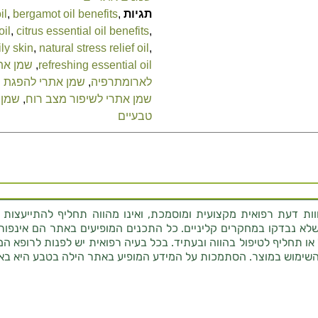
תגיות
,
bergamot oil benefits
,
il
oil
,
citrus essential oil benefits
,
ily skin
,
natural stress relief oil
,
refreshing essential oil
,
שמן את
לארומתרפיה
,
שמן אתרי להפגת 
שמן אתרי לשיפור מצב רוח
,
שמן 
טבעיים
ת דעת רפואית מקצועית ומוסמכת, ואינו מהווה תחליף להתייעצות 
לא נבדקו במחקרים קליניים. כל התכנים המופיעים באתר הם אינפורמטי
 או תחליף לטיפול בהווה ובעתיד. בכל בעיה רפואית יש לפנות לרופא המ
השימוש במוצר. הסתמכות על המידע המופיע באתר הילה בטבע היא בא