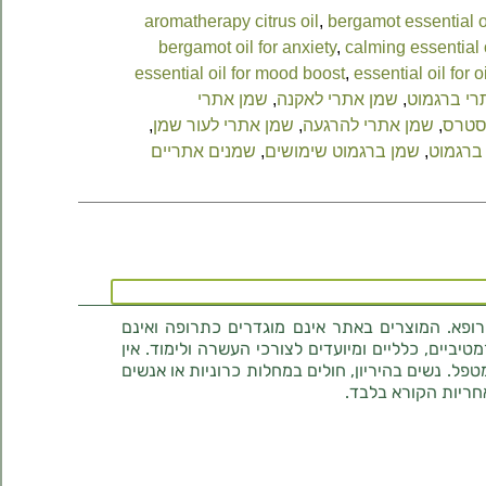
aromatherapy citrus oil
,
bergamot essential o
bergamot oil for anxiety
,
calming essential 
essential oil for mood boost
,
essential oil for o
רי ברגמוט
,
שמן אתרי לאקנה
,
שמן אתרי
סטרס
,
שמן אתרי להרגעה
,
שמן אתרי לעור שמן
,
ברגמוט
,
שמן ברגמוט שימושים
,
שמנים אתריים
רופא. המוצרים באתר אינם מוגדרים כתרופה ואינם
ביים, כלליים ומיועדים לצורכי העשרה ולימוד. אין
טפל. נשים בהיריון, חולים במחלות כרוניות או אנשים
חריות הקורא בלבד.