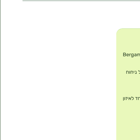
Bergamot 
 בעל ניחוח
 לאיזון