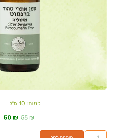
כמות: 10
מ"ל
50
₪
55
₪
הוספה לסל