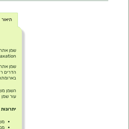
תיאור
תיאור
laxation
הדרים רע
בארומתרפ
השמן משמ
עור שמן ו
יתרונות 
משפ
מס