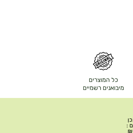
כל המוצרים
מיבואנים רשמיים
יתכן
ם :
עד 299₪ עלות משלוח 22₪, ברכישה של 300-599 ₪