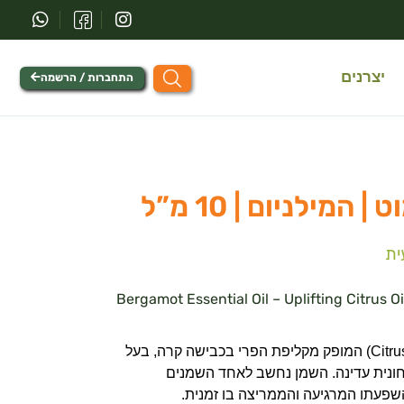
יצרנים
התחברות / הרשמה
המילניום | 10 מ”ל
ית
 | Bergamot Essential Oil – Uplifting Citrus Oil for Mood,
שמן אתרי ברגמוט (Citrus bergamia) המופק מקליפת הפרי בכבישה קרה, בעל
חונית עדינה. השמן נחשב לאחד השמנים
פעתו המרגיעה והממריצה בו זמנית.