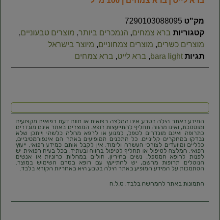
ברא לייט | ברא צמחים | 100 מ”ל
מק"ט
7290103088095
קטגוריות
ברא צמחים
,
הנמכרים ביותר
,
מוצרים טבעוניים
,
מוצרים כשרים
,
מוצרים צמחוניים
,
מיוצר בישראל
תגיות
bara light
,
ברא לייט
,
ברא צמחים
המידע באתר הילה בטבע אינו המלצה רפואית או חוות דעת רפואית מקצועית
ומוסמכת, ואינו מהווה תחליף להתייעצות רופא. המוצרים באתר אינם מוגדרים
כתרופה ואינם מוגדרים לטפל, למנוע או לרפא מחלה כלשהי וייתכן שלא
נבדקו במחקרים קליניים. כל התכנים המופיעים באתר הם אינפורמטיביים,
כלליים ומיועדים לצורכי העשרה ולימוד. אין לקבל אותם כמידע רפואי, ייעוץ
רפואי, המלצה לטיפול או תחליף לטיפול בהווה ובעתיד. בכל בעיה רפואית יש
לפנות לרופא המטפל. נשים בהיריון, חולים במחלות כרוניות או אנשים
הנוטלים תרופות מרשם, יש להתייעץ עם רופא בטרם השימוש במוצר.
הסתמכות על המידע המופיע באתר הילה בטבע היא באחריות הקורא בלבד.
התמונות באתר להמחשה בלבד. ט.ל.ח