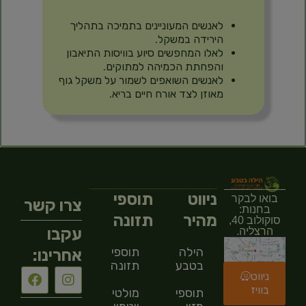
לאנשים המעוניינים בתמיכה בתהליך
הירידה במשקל.
לאלו המחפשים סיוע בוויסות התיאבון
והפחתת הכמיהה למתוקים.
לאנשים השואפים לשמור על משקל גוף
מאוזן לצד אורח חיים בריא.
ניווט
תוספי
בואו לבקר
צרו קשר
בחנות:
מהיר
תזונה
סוקולוב 40,
עקבו
הרצליה.
הילה
תוספי
אחרינו:
בטבע
תזונה
ניווט
בוויז
תוספי
מולטי