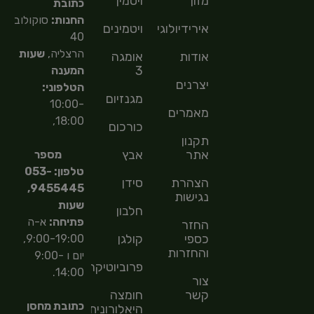
מזון
ויטמין
כתובת
החנות:
סוקולוב
אירידיולוגיה
ויטמינים
40
הרצליה,
שעות
אודות
אומגה
3
המענה
יצרנים
הטלפוני:
מגנזיום
10:00-
מאמרים
18:00,
כורכום
תקנון
אתר
אבץ
מספר
טלפון: 053-
הצהרת
סידן
9455445,
נגישות
שעות
חלבון
פתיחה:
א-ה
החזר
כספי
קולגן
9:00-19:00,
והחזרות
יום ו 9:00-
פרוביוטיקה
14:00.
צור
קשר
חומצה
כתובת מחסן
היאלורונית