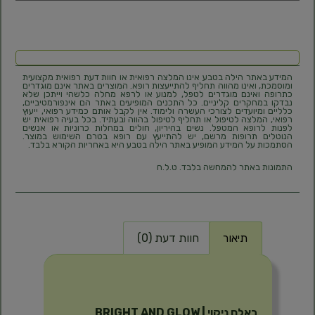
המידע באתר הילה בטבע אינו המלצה רפואית או חוות דעת רפואית מקצועית
ומוסמכת, ואינו מהווה תחליף להתייעצות רופא. המוצרים באתר אינם מוגדרים
כתרופה ואינם מוגדרים לטפל, למנוע או לרפא מחלה כלשהי וייתכן שלא
נבדקו במחקרים קליניים. כל התכנים המופיעים באתר הם אינפורמטיביים,
כלליים ומיועדים לצורכי העשרה ולימוד. אין לקבל אותם כמידע רפואי, ייעוץ
רפואי, המלצה לטיפול או תחליף לטיפול בהווה ובעתיד. בכל בעיה רפואית יש
לפנות לרופא המטפל. נשים בהיריון, חולים במחלות כרוניות או אנשים
הנוטלים תרופות מרשם, יש להתייעץ עם רופא בטרם השימוש במוצר.
הסתמכות על המידע המופיע באתר הילה בטבע היא באחריות הקורא בלבד.
התמונות באתר להמחשה בלבד. ט.ל.ח
תיאור
חוות דעת (0)
תיאור
באלם ניקוי | BRIGHT AND GLOW