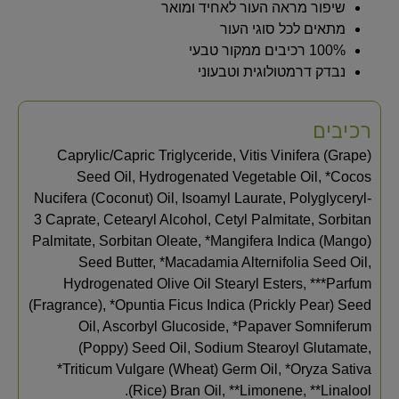
שיפור מראה העור לאחיד ומואר
מתאים לכל סוגי העור
100% רכיבים ממקור טבעי
נבדק דרמטולוגית וטבעוני
רכיבים
Caprylic/Capric Triglyceride, Vitis Vinifera (Grape)
Seed Oil, Hydrogenated Vegetable Oil, *Cocos
Nucifera (Coconut) Oil, Isoamyl Laurate, Polyglyceryl-
3 Caprate, Cetearyl Alcohol, Cetyl Palmitate, Sorbitan
Palmitate, Sorbitan Oleate, *Mangifera Indica (Mango)
Seed Butter, *Macadamia Alternifolia Seed Oil,
Hydrogenated Olive Oil Stearyl Esters, ***Parfum
(Fragrance), *Opuntia Ficus Indica (Prickly Pear) Seed
Oil, Ascorbyl Glucoside, *Papaver Somniferum
(Poppy) Seed Oil, Sodium Stearoyl Glutamate,
*Triticum Vulgare (Wheat) Germ Oil, *Oryza Sativa
(Rice) Bran Oil, **Limonene, **Linalool.