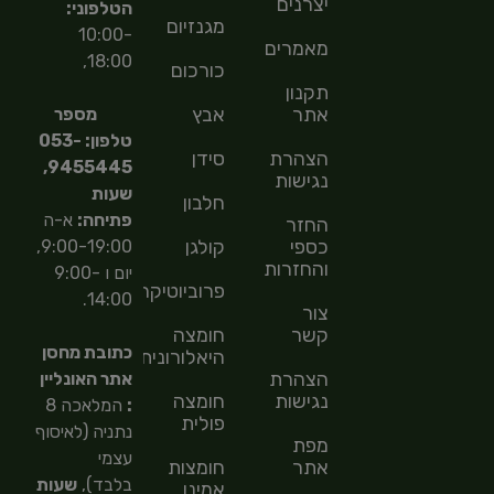
יצרנים
הטלפוני:
מגנזיום
10:00-
מאמרים
18:00,
כורכום
תקנון
אתר
אבץ
מספר
טלפון: 053-
הצהרת
סידן
9455445,
נגישות
שעות
חלבון
פתיחה:
א-ה
החזר
כספי
קולגן
9:00-19:00,
והחזרות
יום ו 9:00-
פרוביוטיקה
14:00.
צור
קשר
חומצה
כתובת מחסן
היאלורונית
הצהרת
אתר האונליין
נגישות
חומצה
:
המלאכה 8
פולית
נתניה (לאיסוף
מפת
עצמי
אתר
חומצות
בלבד),
שעות
אמינו