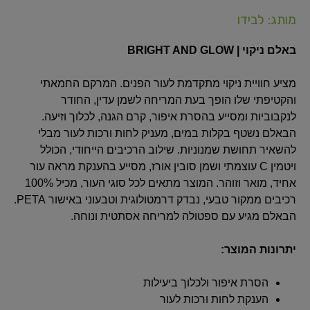
מותג: לבידו
באלם ניקוי | BRIGHT AND GLOW
מציע חוויית ניקוי מתקדמת לעור הפנים. המרקם החמאתי
והקטיפתי שלו הופך בעת המריחה לשמן עדין, החודר
לנקבוביות ומסייע בהסרת איפור, קרם הגנה, לכלוך וזיעה.
הבאלם נשטף בקלות במים, מעניק לחות ורכות לעור מבלי
להשאיר תחושת שמנוניות. שילוב הרכיבים הייחודי, הכולל
ויטמין C עוצמתי ושמן סובין אורז, מסייע בהענקת מראה עור
אחיד, מואר וזוהר. המוצר מתאים לכל סוגי העור, מכיל 100%
רכיבים ממקור טבעי, נבדק דרמטולוגית וטבעוני באישור PETA.
הבאלם מגיע עם ספטולה למריחה אסתטית ונוחה.
יתרונות המוצר:
הסרת איפור ולכלוך ביעילות
הענקת לחות ורכות לעור