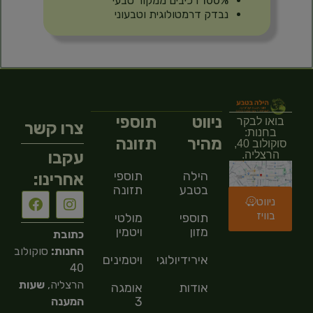
100% רכיבים ממקור טבעי
נבדק דרמטולוגית וטבעוני
ניווט
תוספי
בואו לבקר
צרו קשר
בחנות:
מהיר
תזונה
סוקולוב 40,
עקבו
הרצליה.
הילה
תוספי
אחרינו:
בטבע
תזונה
ניווט
בוויז
תוספי
מולטי
מזון
ויטמין
כתובת
החנות:
סוקולוב
אירידיולוגיה
ויטמינים
40
הרצליה,
שעות
אודות
אומגה
3
המענה