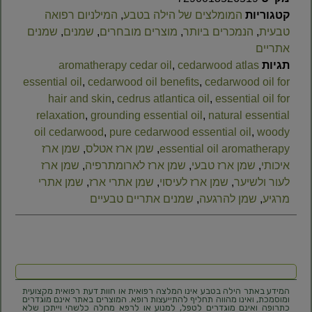
קטגוריות
המומלצים של הילה בטבע
,
המילניום רפואה
טבעית
,
הנמכרים ביותר
,
מוצרים מובחרים
,
שמנים
,
שמנים
אתריים
תגיות
cedarwood atlas
,
aromatherapy cedar oil
essential oil
,
cedarwood oil benefits
,
cedarwood oil for
hair and skin
,
cedrus atlantica oil
,
essential oil for
relaxation
,
grounding essential oil
,
natural essential
oil cedarwood
,
pure cedarwood essential oil
,
woody
essential oil aromatherapy
,
שמן ארז אטלס
,
שמן ארז
איכותי
,
שמן ארז טבעי
,
שמן ארז לארומתרפיה
,
שמן ארז
לעור ולשיער
,
שמן ארז לעיסוי
,
שמן אתרי ארז
,
שמן אתרי
מרגיע
,
שמן להרגעה
,
שמנים אתריים טבעיים
המידע באתר הילה בטבע אינו המלצה רפואית או חוות דעת רפואית מקצועית
ומוסמכת, ואינו מהווה תחליף להתייעצות רופא. המוצרים באתר אינם מוגדרים
כתרופה ואינם מוגדרים לטפל, למנוע או לרפא מחלה כלשהי וייתכן שלא