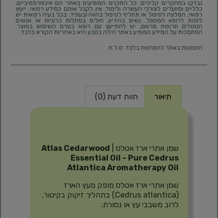
נבדקו במחקרים קליניים. כל התכנים המופיעים באתר הם אינפורמטיביים,
כלליים ומיועדים לצורכי העשרה ולימוד. אין לקבל אותם כמידע רפואי, ייעוץ
רפואי, המלצה לטיפול או תחליף לטיפול בהווה ובעתיד. בכל בעיה רפואית יש
לפנות לרופא המטפל. נשים בהיריון, חולים במחלות כרוניות או אנשים
הנוטלים תרופות מרשם, יש להתייעץ עם רופא בטרם השימוש במוצר.
הסתמכות על המידע המופיע באתר הילה בטבע היא באחריות הקורא בלבד.
התמונות באתר להמחשה בלבד. ט.ל.ח
תיאור
חוות דעת (0)
תיאור
שמן אתרי ארז אטלס |
Atlas Cedarwood
Essential Oil – Pure Cedrus
Atlantica Aromatherapy Oil
שמן אתרי ארז אטלס מופק מעץ הארז
(Cedrus atlantica) בתהליך זיקוק בקיטור,
לרוב משבבי עץ או נסורת.