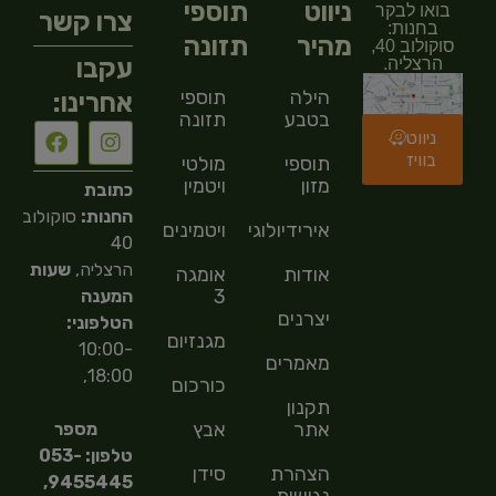
ניווט
תוספי
בואו לבקר
צרו קשר
בחנות:
מהיר
תזונה
סוקולוב 40,
עקבו
הרצליה.
הילה
תוספי
אחרינו:
בטבע
תזונה
ניווט
בוויז
תוספי
מולטי
מזון
ויטמין
כתובת
החנות:
סוקולוב
אירידיולוגיה
ויטמינים
40
הרצליה,
שעות
אודות
אומגה
3
המענה
יצרנים
הטלפוני:
מגנזיום
10:00-
מאמרים
18:00,
כורכום
תקנון
אתר
אבץ
מספר
טלפון: 053-
הצהרת
סידן
9455445,