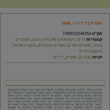
אפצ’יק | ד”ר קיי | 30ML
מק"ט
7290015246354
קטגוריות
דר קיי
,
המומלצים של הילה בטבע
,
הנמכרים
ביותר
,
מוצרים כשרים
,
מוצרים מובחרים
,
מיוצר בישראל
,
תינוקות וילדים
תגיות
Dr. Kay
,
אפצ'יק
,
ד"ר קיי
המידע באתר הילה בטבע אינו המלצה רפואית או חוות דעת רפואית מקצועית
ומוסמכת, ואינו מהווה תחליף להתייעצות רופא. המוצרים באתר אינם מוגדרים
כתרופה ואינם מוגדרים לטפל, למנוע או לרפא מחלה כלשהי וייתכן שלא
נבדקו במחקרים קליניים. כל התכנים המופיעים באתר הם אינפורמטיביים,
כלליים ומיועדים לצורכי העשרה ולימוד. אין לקבל אותם כמידע רפואי, ייעוץ
רפואי, המלצה לטיפול או תחליף לטיפול בהווה ובעתיד. בכל בעיה רפואית יש
לפנות לרופא המטפל. נשים בהיריון, חולים במחלות כרוניות או אנשים