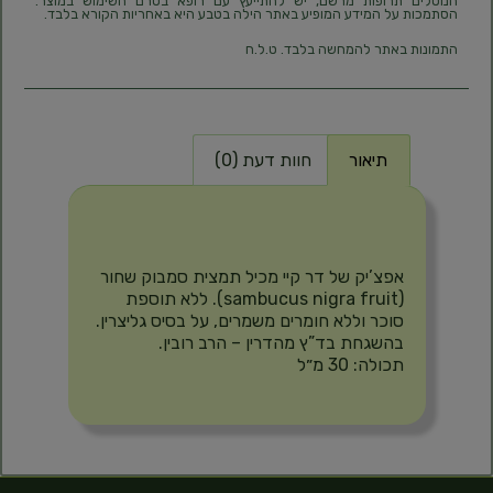
הנוטלים תרופות מרשם, יש להתייעץ עם רופא בטרם השימוש במוצר.
הסתמכות על המידע המופיע באתר הילה בטבע היא באחריות הקורא בלבד.
התמונות באתר להמחשה בלבד. ט.ל.ח
תיאור
חוות דעת (0)
תיאור
אפצ’יק של דר קיי מכיל תמצית סמבוק שחור
(sambucus nigra fruit). ללא תוספת
סוכר וללא חומרים משמרים, על בסיס גליצרין.
בהשגחת בד”ץ מהדרין – הרב רובין.
תכולה: 30 מ״ל