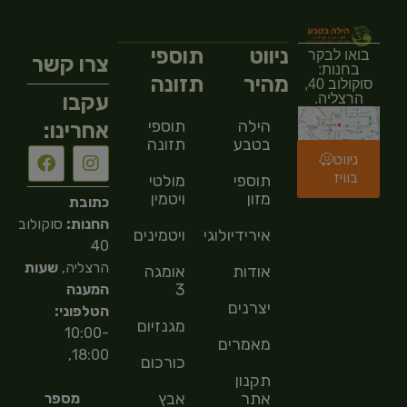
ניווט
תוספי
בואו לבקר
צרו קשר
בחנות:
מהיר
תזונה
סוקולוב 40,
עקבו
הרצליה.
הילה
תוספי
אחרינו:
בטבע
תזונה
ניווט
בוויז
תוספי
מולטי
מזון
ויטמין
כתובת
החנות:
סוקולוב
אירידיולוגיה
ויטמינים
40
הרצליה,
שעות
אודות
אומגה
3
המענה
יצרנים
הטלפוני:
מגנזיום
10:00-
מאמרים
18:00,
כורכום
תקנון
אתר
אבץ
מספר