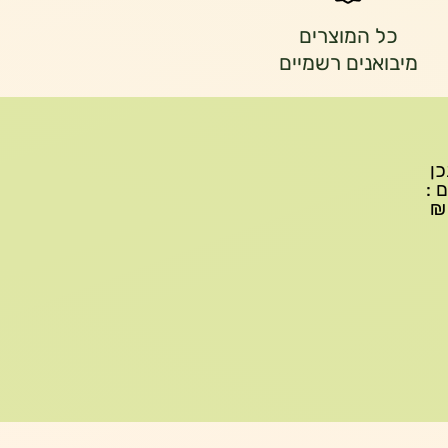
כל המוצרים
מיבואנים רשמיים
יתכן
ם :
עד 299₪ עלות משלוח 22₪, ברכישה של 300-599 ₪