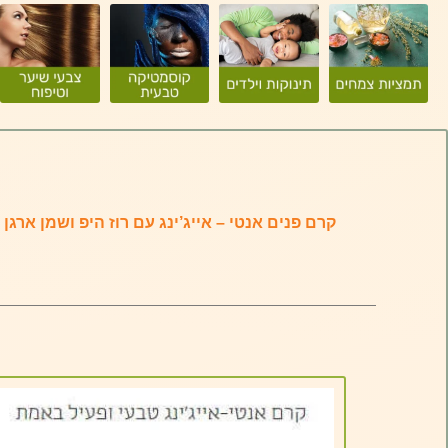
קרם פנים אנטי – אייג’ינג עם רוז היפ ושמן ארגן | מי