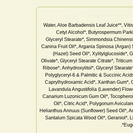
Water, Aloe Barbadensis Leaf Juice**, Vitis
Cetyl Alcohol*, Butyrospermum Parkii
Glyceryl Stearate*, Simmondsia Chinensi
Canina Fruit Oil*, Argania Spinosa (Argan) 
(Hazel) Seed Oil*, Xylitylglucoside*, G
Olivate*, Glyceryl Stearate Citrate*, Tritic
Ribose*, Anhydroxylitol*, Glyceryl Stearate*,
Polyglyceryl-6 & Palmitic & Succinic Acid
Caprylhydroxamic Acid*, Xanthan Gum*, Gl
Lavandula Angustifolia (Lavender) Flowe
Canarium Luzonicum Gum Oil*, Tocopherol
Oil*, Citric Acid*, Polygonum Avicular
Helianthus Annuus (Sunflower) Seed Oil*, An
Santalum Spicata Wood Oil*, Geraniol*, Li
Euge