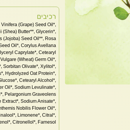
רכיבים
 Vinifera (Grape) Seed Oil*,
 (Shea) Butter**, Glycerin*,
s (Jojoba) Seed Oil**, Rosa
Seed Oil*, Corylus Avellana
lyceryl Caprylate*, Cetearyl
um Vulgare (Wheat) Germ Oil*,
 Sorbitan Olivate*, Xylitol*,
s*, Hydrolyzed Oat Protein*,
ucose*, Cetearyl Alcohol*,
r Oil*, Sodium Levulinate*,
*, Pelargonium Graveolens
e Extract*, Sodium Anisate*,
themis Nobilis Flower Oil*,
nalool*, Limonene*, Citral*,
nol*, Citronellol*, Farnesol*.