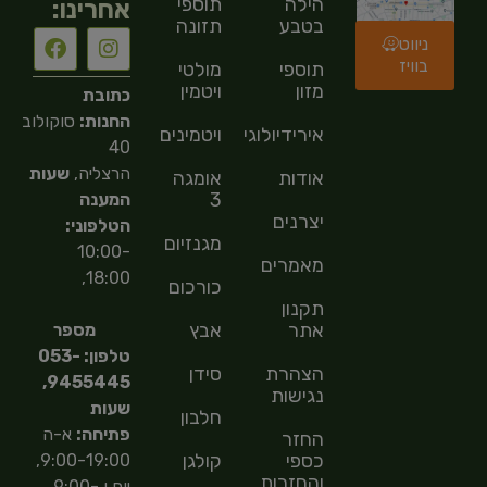
הילה
תוספי
אחרינו:
בטבע
תזונה
ניווט
בוויז
תוספי
מולטי
מזון
ויטמין
כתובת
החנות:
סוקולוב
אירידיולוגיה
ויטמינים
40
הרצליה,
שעות
אודות
אומגה
3
המענה
יצרנים
הטלפוני:
מגנזיום
10:00-
מאמרים
18:00,
כורכום
תקנון
אתר
אבץ
מספר
טלפון: 053-
הצהרת
סידן
9455445,
נגישות
שעות
חלבון
פתיחה:
א-ה
החזר
כספי
קולגן
9:00-19:00,
והחזרות
יום ו 9:00-