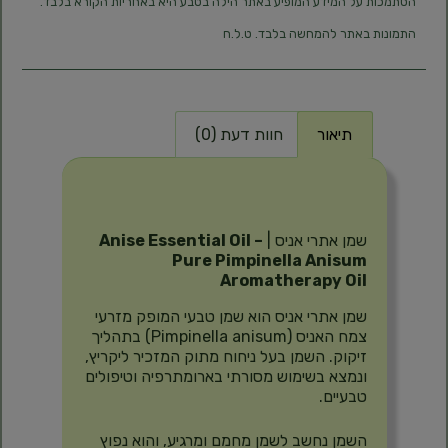
הסתמכות על המידע המופיע באתר הילה בטבע היא באחריות הקורא בלבד.
התמונות באתר להמחשה בלבד. ט.ל.ח
תיאור
חוות דעת (0)
תיאור
שמן אתרי אניס |
Anise Essential Oil –
Pure Pimpinella Anisum
Aromatherapy Oil
שמן אתרי אניס הוא שמן טבעי המופק מזרעי
צמח האניס (Pimpinella anisum) בתהליך
זיקוק. השמן בעל ניחוח מתוק המזכיר ליקריץ,
ונמצא בשימוש מסורתי בארומתרפיה וטיפולים
טבעיים.
השמן נחשב לשמן מחמם ומרגיע, והוא נפוץ