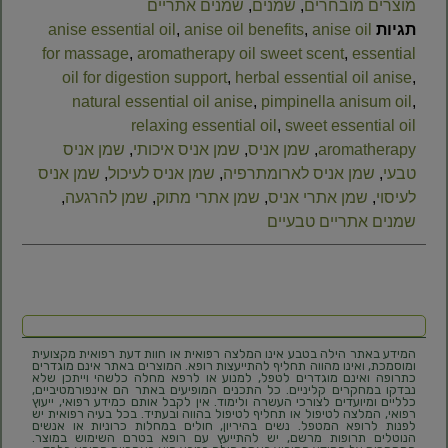
מוצרים מובחרים
,
שמנים
,
שמנים אתריים
תגיות
anise oil
,
anise oil benefits
,
anise essential oil
for massage
,
aromatherapy oil sweet scent
,
essential
oil for digestion support
,
herbal essential oil anise
,
natural essential oil anise
,
pimpinella anisum oil
,
relaxing essential oil
,
sweet essential oil
aromatherapy
,
שמן אניס
,
שמן אניס איכותי
,
שמן אניס
טבעי
,
שמן אניס לארומתרפיה
,
שמן אניס לעיכול
,
שמן אניס
לעיסוי
,
שמן אתרי אניס
,
שמן אתרי מתוק
,
שמן להרגעה
,
שמנים אתריים טבעיים
המידע באתר הילה בטבע אינו המלצה רפואית או חוות דעת רפואית מקצועית
ומוסמכת, ואינו מהווה תחליף להתייעצות רופא. המוצרים באתר אינם מוגדרים
כתרופה ואינם מוגדרים לטפל, למנוע או לרפא מחלה כלשהי וייתכן שלא
נבדקו במחקרים קליניים. כל התכנים המופיעים באתר הם אינפורמטיביים,
כלליים ומיועדים לצורכי העשרה ולימוד. אין לקבל אותם כמידע רפואי, ייעוץ
רפואי, המלצה לטיפול או תחליף לטיפול בהווה ובעתיד. בכל בעיה רפואית יש
לפנות לרופא המטפל. נשים בהיריון, חולים במחלות כרוניות או אנשים
הנוטלים תרופות מרשם, יש להתייעץ עם רופא בטרם השימוש במוצר.