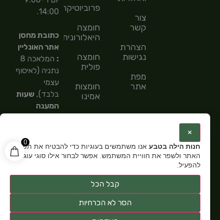
פרוביוטיקה
14:00.
צור
קשר
חומצה
כתובת מחסן
היאלורונית
הצהרת
אתר האונליין
נגישות
חומצה
:
המלאכה 8
פולית
נתניה (לאיסוף
מפת
עצמי
אתר
חומצות
בלבד),
שעות
אמינו
המענה
חומצות
הטלפוני
שומן
9:00-
:
×
15:00,
מספר
0
חנות הילה בטבע
אנו משתמשים בעוגיות כדי להבטיח את תפקוד
טלפון: 054-
האתר ולשפר את חוויית המשתמש. אפשר לבחור אילו סוגי עוגיות
5585151,
שעות
להפעיל.
פתיחה:
א-ה
קבל הכל
9:00-15:00
הסר לא הכרחיות