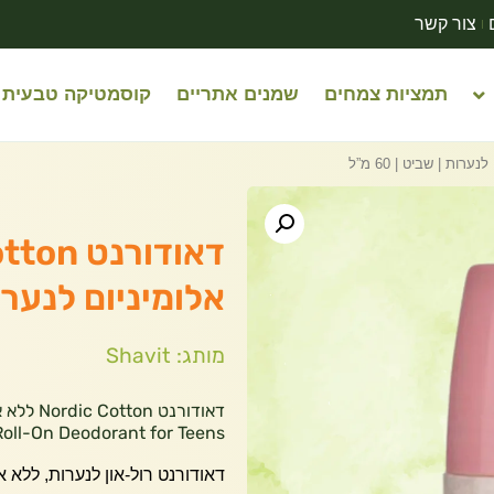
צור קשר
תמציות צמחים
שמנים אתריים
קוסמטיקה טבעית
אלומיניום לנערות | 
מותג: Shavit
Roll-On Deodorant for Teens
דאודורנט רול-און לנערות, ללא א