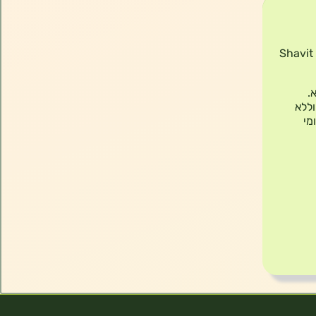
Shavit Aluminum-
.
וללא
מי