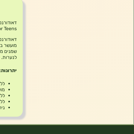
תיאור
or Teens
דאודורנט 
מועשר בת
שמנים מינ
לנערות.
יתרונות:
ללא
מוע
ללא
ללא
ניח