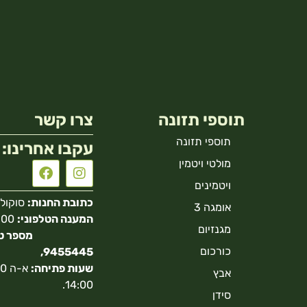
תוספי תזונה
צרו קשר
תוספי תזונה
עקבו אחרינו:
מולטי ויטמין
ויטמינים
כתובת החנות:
סוקולוב 40 הר
אומגה 3
המענה הטלפוני:
מגנזיום
כורכום
9455445,
שעות פתיחה:
אבץ
14:00.
סידן