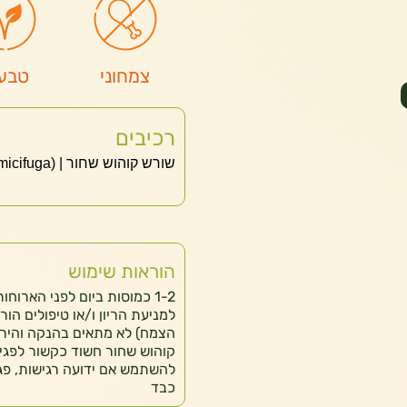
צמחוני
טבעו
רכיבים
שורש קוהוש שחור | Actaea Racemosa (cimicifuga)
הוראות שימוש
1-2 כמוסות ביום לפני הארוח
למניעת הריון ו/או טיפולים הור
הצמח) לא מתאים בהנקה והירי
קוהוש שחור חשוד כקשור לפגיעה
להשתמש אם ידועה רגישות, פג
כבד