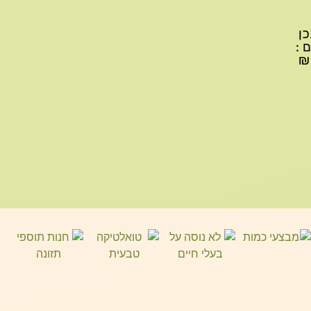
יתכן
ם :
עד 299₪ עלות משלוח 22₪, ברכישה של 300-599 ₪