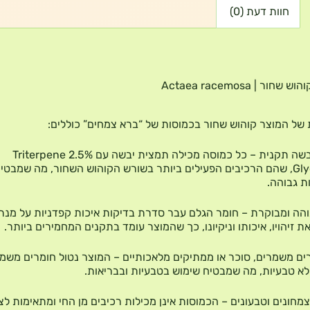
חוות דעת (0)
חור | Actaea racemosa
 של המוצר קוהוש שחור בכמוסות של “ברא צמחים” כוללים:
תמצית יבשה תקנית – כל כמוסה מכילה תמצית יבשה עם 2.5% Triterpene
Glycosides, שהם הרכיבים הפעילים ביותר בשורש הקוהוש השחור, מה שמבטי
ת גבוהה.
והה ומבוקרת – חומר הגלם עבר סדרת בדיקות איכות קפדניות על מנת
 זיהויו, איכותו וניקיונו, כך שהמוצר עומד בתקנים המחמירים ביותר.
ים משמרים, סוכר או ממתיקים מלאכותיים – המוצר נטול חומרים משמ
לא טבעיות, מה שמבטיח שימוש בטבעיות ובבריאות.
מחונים וטבעונים – הכמוסות אינן מכילות רכיבים מן החי ומתאימות לצ