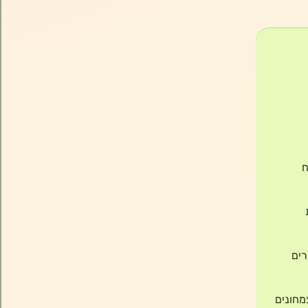
ח
רים
מחונים