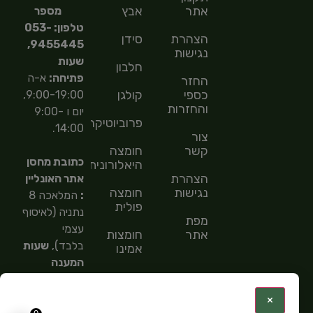
אתר
אבץ
מספר
טלפון: 053-
הצהרת
סידן
9455445,
נגישות
שעות
חלבון
פתיחה:
א-ה
החזר
כספי
קולגן
9:00-19:00,
והחזרות
יום ו 9:00-
פרוביוטיקה
14:00.
צור
קשר
חומצה
כתובת מחסן
היאלורונית
הצהרת
אתר האונליין
נגישות
חומצה
:
המלאכה 8
פולית
נתניה (לאיסוף
מפת
עצמי
אתר
חומצות
בלבד),
שעות
אמינו
המענה
חומצות
הטלפוני
שומן
9:00-
:
×
15:00,
מספר