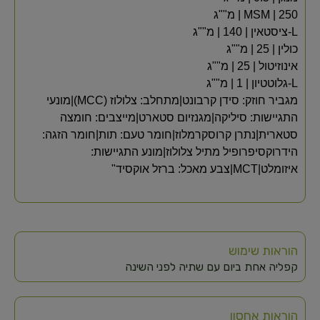
MSM | 250 | מ""ג
L-ציסטאין | 140 | מ""ג
כולין | 25 | מ""ג
אינוזיטול | 25 | מ""ג
L-גלוטטיון | 1 | מ""ג
מגביר חוזק: סידן קרבונט|מתחלב: צלולוז (MCC)|מונעי
התגיישות: סיליקה|מגנזיום סטארט|מייצבים: חומצה
סטארית|נתרן קרוסקרמלוז|חומר טעם: תות|חומר הזגה:
הידרוקסיפרופיל מתיל צלולוז|מונע התגיישות:
איזומלט|MCT|צבע מאכל: ברזל אוקסיד"
הוראות שימוש
קפליה אחת ביום עם שתיה לפני השינה
הוראות אחסון