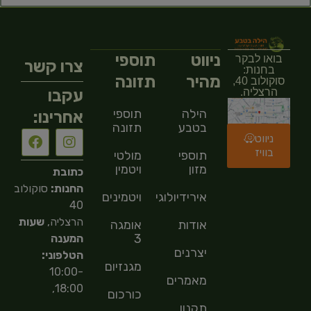
ניווט
תוספי
בואו לבקר
צרו קשר
בחנות:
מהיר
תזונה
סוקולוב 40,
עקבו
הרצליה.
הילה
תוספי
אחרינו:
בטבע
תזונה
ניווט
בוויז
תוספי
מולטי
מזון
ויטמין
כתובת
החנות:
סוקולוב
אירידיולוגיה
ויטמינים
40
הרצליה,
שעות
אודות
אומגה
3
המענה
יצרנים
הטלפוני:
מגנזיום
10:00-
מאמרים
18:00,
כורכום
תקנון