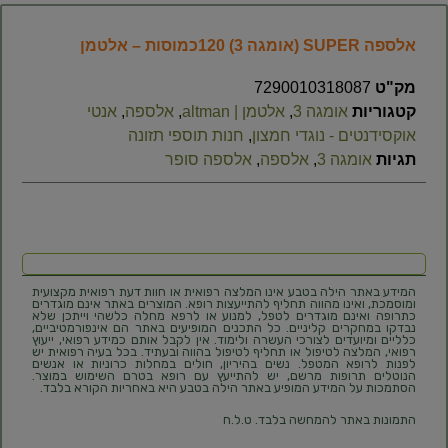
אלספה SUPER (אומגה 3) 120כמוסות – אלטמן
מק"ט
7290010318087
קטגוריות
אומגה 3
,
אלטמן | altman
,
אלספה
,
אנטי
אוקסידנטים - נוגדי חמצון
,
חנות תוספי תזונה
תגיות
אומגה 3
,
אלספה
,
אלספה סופר
המידע באתר הילה בטבע אינו המלצה רפואית או חוות דעת רפואית מקצועית
ומוסמכת, ואינו מהווה תחליף להתייעצות רופא. המוצרים באתר אינם מוגדרים
כתרופה ואינם מוגדרים לטפל, למנוע או לרפא מחלה כלשהי וייתכן שלא
נבדקו במחקרים קליניים. כל התכנים המופיעים באתר הם אינפורמטיביים,
כלליים ומיועדים לצורכי העשרה ולימוד. אין לקבל אותם כמידע רפואי, ייעוץ
רפואי, המלצה לטיפול או תחליף לטיפול בהווה ובעתיד. בכל בעיה רפואית יש
לפנות לרופא המטפל. נשים בהיריון, חולים במחלות כרוניות או אנשים
הנוטלים תרופות מרשם, יש להתייעץ עם רופא בטרם השימוש במוצר.
הסתמכות על המידע המופיע באתר הילה בטבע היא באחריות הקורא בלבד.
התמונות באתר להמחשה בלבד. ט.ל.ח