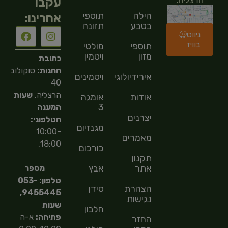
עקבו
הרצליה.
הילה
תוספי
אחרינו:
בטבע
תזונה
ניווט
בוויז
תוספי
מולטי
מזון
ויטמין
כתובת
החנות:
סוקולוב
אירידיולוגיה
ויטמינים
40
הרצליה,
שעות
אודות
אומגה
3
המענה
יצרנים
הטלפוני:
מגנזיום
10:00-
מאמרים
18:00,
כורכום
תקנון
אתר
אבץ
מספר
טלפון: 053-
הצהרת
סידן
9455445,
נגישות
שעות
חלבון
פתיחה:
א-ה
החזר