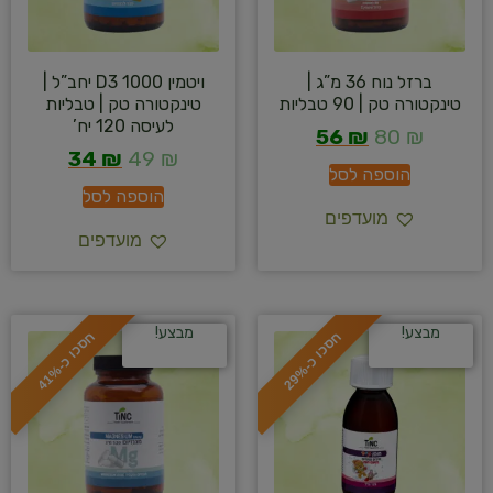
ברזל נוח 36 מ”ג |
ויטמין D3 1000 יחב”ל |
טינקטורה טק | 90 טבליות
טינקטורה טק | טבליות
לעיסה 120 יח’
56
₪
80
₪
34
₪
49
₪
הוספה לסל
הוספה לסל
מועדפים
מועדפים
מבצע!
מבצע!
ח
%
ח
%
ס
כ
ו
כ
-
2
9
ס
כ
ו
כ
-
4
1