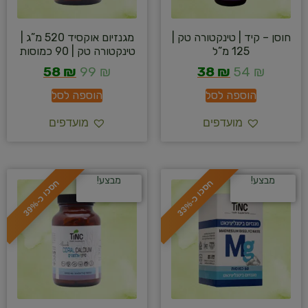
חוסן – קיד | טינקטורה טק |
מגנזיום אוקסיד 520 מ”ג |
125 מ”ל
טינקטורה טק | 90 כמוסות
58
₪
99
₪
38
₪
54
₪
הוספה לסל
הוספה לסל
מועדפים
מועדפים
מבצע!
מבצע!
ח
%
ח
%
ס
כ
ו
כ
-
3
3
ס
כ
ו
כ
-
3
9