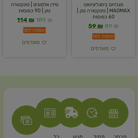
מגנזיום ביסגליצינאט
סידן אלמוגים | טינקטורה
MAGMAX | טינקטורה טק |
טק | 90 כמוסות
60 כמוסות
114
₪
189
₪
59
₪
89
₪
הוספה לסל
הוספה לסל
מועדפים
מועדפים
מבחר
תמיד
מגיע
כל