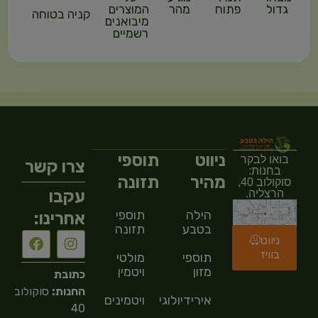
גדול
פתוח
מהר
המוצרים
קניה בטוחה
מיבואנים
רשמיים
ניווט
תוספי
בואו לבקר
צרו קשר
בחנות:
מהיר
תזונה
סוקולוב 40,
עקבו
הרצליה.
הילה
תוספי
אחרינו:
בטבע
תזונה
ניווט
בוויז
תוספי
מולטי
מזון
ויטמין
כתובת
החנות:
סוקולוב
אירידיולוגיה
ויטמינים
40