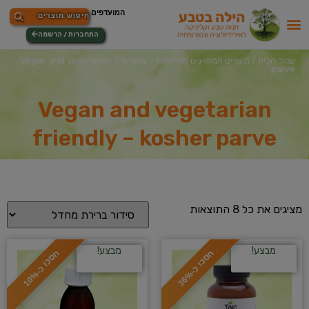
התחברות / הרשמה
עמוד הבית
/ מוצרים המתויגים “Vegan and vegetarian friendly – kosher
parve”
Vegan and vegetarian
friendly – kosher parve
מציגים את כל ⁦8⁩ התוצאות
מבצע!
מבצע!
ח
%
ח
%
ס
כ
ו
כ
-
3
6
ס
כ
ו
כ
-
1
0