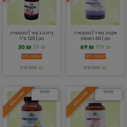
אקטיב גארד | טינקטורה
ברוכנו ג’וניור | טינקטורה
טק | 60 כמוסות
טק | 125 מ”ל
35
₪
39
₪
69
₪
109
₪
הוספה לסל
הוספה לסל
מועדפים
מועדפים
מבצע!
מבצע!
ח
%
ח
%
ס
כ
ו
כ
-
3
0
ס
כ
ו
כ
-
3
0