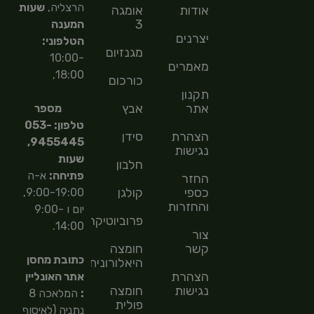
הרצליה,
שעות
אודות
אומגה
3
המענה
יצרנים
הטלפוני:
מגנזיום
10:00-
מאמרים
18:00,
כורכום
תקנון
אתר
אבץ
מספר
טלפון: 053-
הצהרת
סידן
9455445,
נגישות
שעות
חלבון
פתיחה:
א-ה
החזר
כספי
קולגן
9:00-19:00,
והחזרות
יום ו 9:00-
פרוביוטיקה
14:00.
צור
קשר
חומצה
כתובת מחסן
היאלורונית
הצהרת
אתר האונליין
נגישות
חומצה
:
המלאכה 8
פולית
נתניה (לאיסוף