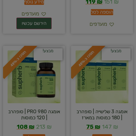
119
₪
151
₪
מידע נוסף
הוספה לסל
מועדפים
מועדפים
מבצע!
מבצע!
ח
%
ח
%
ס
כ
ו
כ
-
4
8
ס
כ
ו
כ
-
4
9
אומגה 3 שלישייה | סופהרב
אומגה PRO 980 | סופהרב
| 180 כמוסות במארז
| 120 כמוסות
108
₪
213
₪
75
₪
147
₪