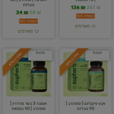
טבליות
136
₪
267
₪
34
₪
58
₪
הוספה לסל
הוספה לסל
מועדפים
מועדפים
מבצע!
מבצע!
ח
%
ח
%
ס
כ
ו
כ
-
4
0
ס
כ
ו
כ
-
4
7
אבץ פיקולינט | סופהרב |
אומגה 3 כשר מהדרין |
90 טבליות
סופהרב | 90 כמוסות