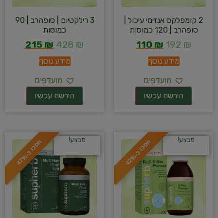
2 קומפלקס אנזימי עיכול |
3 רילקטיום | סופהרב | 90
סופהרב | 120 כמוסות
כמוסות
215
₪
428
₪
110
₪
192
₪
מידע נוסף
מידע נוסף
מועדפים
מועדפים
מבצע!
מבצע!
ח
%
ח
%
ס
כ
ו
כ
-
4
2
ס
כ
ו
כ
-
4
7