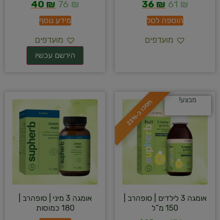
40
₪
76
₪
36
₪
61
₪
הוספה לסל
מידע נוסף
מועדפים
מועדפים
מבצע!
ח
%
ס
כ
ו
כ
-
2
1
אומגה 3 לילדים | סופהרב |
אומגה 3 מיני | סופהרב |
150 מ”ל
180 כמוסות