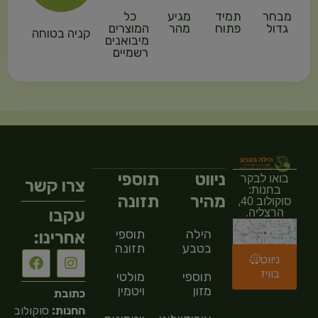
מבחר
תמיד
מגיע
כל
גדול
פתוח
מהר
המוצרים
קניה בטוחה
מיבואנים
רשמיים
ניווט
תוספי
בואו לבקר
צרו קשר
בחנות:
מהיר
תזונה
סוקולוב 40,
עקבו
הרצליה.
הילה
תוספי
אחרינו:
בטבע
תזונה
ניווט
בוויז
תוספי
מולטי
מזון
ויטמין
כתובת
החנות:
סוקולוב