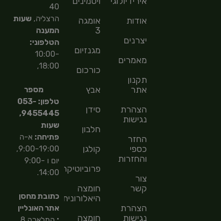
אירידיולוגיה
ויטמינים
40
הרצליה,
שעות
אודות
אומגה
3
המענה
יצרנים
הטלפוני:
מגנזיום
10:00-
מאמרים
18:00,
כורכום
תקנון
אתר
אבץ
מספר
טלפון: 053-
הצהרת
סידן
9455445,
נגישות
שעות
חלבון
פתיחה:
א-ה
החזר
כספי
קולגן
9:00-19:00,
והחזרות
יום ו 9:00-
פרוביוטיקה
14:00.
צור
קשר
חומצה
כתובת מחסן
היאלורונית
הצהרת
אתר האונליין
נגישות
חומצה
:
המלאכה 8