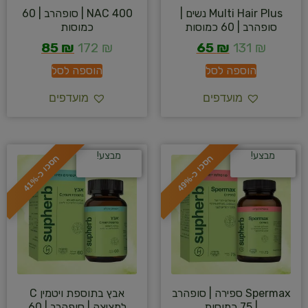
Multi Hair Plus נשים |
NAC 400 | סופהרב | 60
סופהרב | 60 כמוסות
כמוסות
85
₪
172
₪
65
₪
131
₪
הוספה לסל
הוספה לסל
מועדפים
מועדפים
מבצע!
מבצע!
ח
%
ח
%
ס
כ
ו
כ
-
4
9
ס
כ
ו
כ
-
4
1
Spermax ספירה | סופהרב
אבץ בתוספת ויטמין C
| 75 כמוסות
למציצה | סופהרב | 60