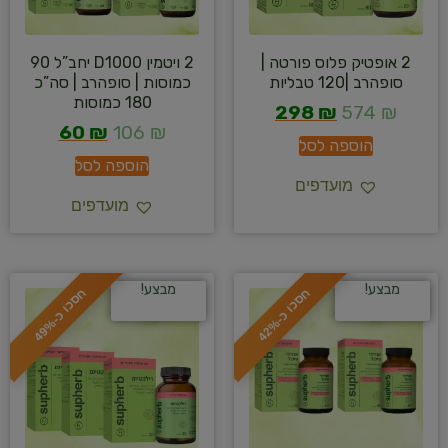
2 אופטיק פלוס פורטה |
2 ויטמין D1000 יחב”ל 90
סופהרב |120 טבליות
כמוסות | סופהרב | סה”כ
180 כמוסות
298
₪
574
₪
60
₪
106
₪
הוספה לסל
הוספה לסל
מועדפים
מועדפים
מבצע!
מבצע!
ח
%
ח
%
ס
כ
ו
כ
-
4
2
ס
כ
ו
כ
-
4
9