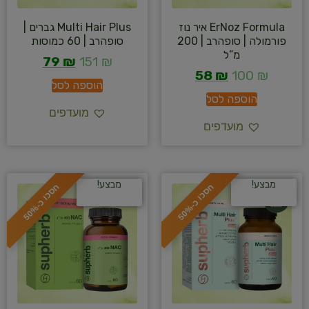
ErNoz Formula איר נוז
Multi Hair Plus גברים |
פורמולה | סופהרב | 200
סופהרב | 60 כמוסות
מ”ל
79
₪
151
₪
58
₪
100
₪
הוספה לסל
הוספה לסל
מועדפים
מועדפים
מבצע!
מבצע!
ח
%
ח
%
ס
כ
ו
כ
-
5
0
ס
כ
ו
כ
-
5
0